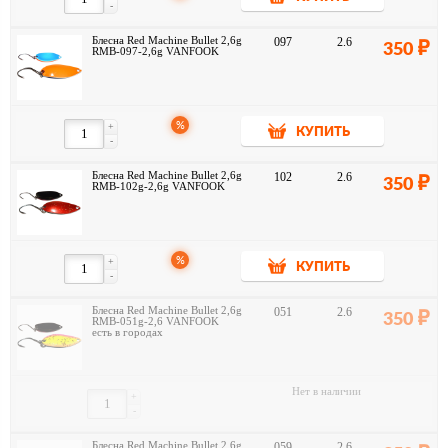
-
Блесна Red Machine Bullet 2,6g
097
2.6
350
RMB-097-2,6g VANFOOK
%
+
КУПИТЬ
-
Блесна Red Machine Bullet 2,6g
102
2.6
350
RMB-102g-2,6g VANFOOK
%
+
КУПИТЬ
-
Блесна Red Machine Bullet 2,6g
051
2.6
350
RMB-051g-2,6 VANFOOK
есть в городах
Нет в наличии
+
-
Блесна Red Machine Bullet 2,6g
059
2.6