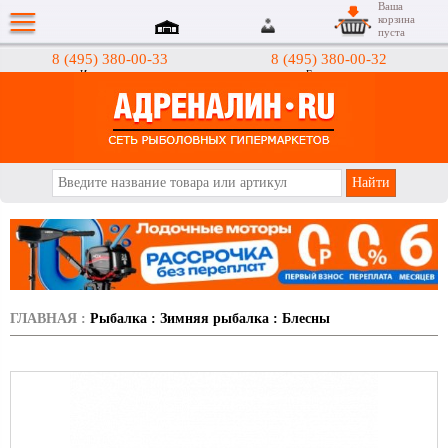
Ваша
корзина
пуста
8 (495) 380-00-33
8 (495) 380-00-32
Интернет-магазин
Гипермаркеты
АДРЕНАЛИН.RU
ГЛАВНАЯ
:
Рыбалка
:
Зимняя рыбалка
:
Блесны