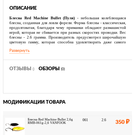
ОПИСАНИЕ
Блесна Red Machine Bullet (Пуля)
- небольшая колеблющаяся
блесна, созданная для ловли форели. Форма блесны - классическая,
продолговатая, благодаря чему приманки обладают размашистой
игрой, которая не сбивается при разных скоростях проводки. Вес
блесны - 2.6 грамма. Производитель предусмотрел широчайшую
цветовую гамму, которая способна удовлетворить даже самого
взыскательного покупателя. Блесны оснащены надежными,
Развернуть
острыми крючками производства фирмы Vanfook. Хорошее
качество изготовления и разумная цена позволят получить
удовольствие от рыбалки этими блеснами широкому кругу
рыболовов.
ОТЗЫВЫ
ОБЗОРЫ
()
(0)
МОДИФИКАЦИИ ТОВАРА
Блесна Red Machine Bullet 2,6g
061
2.6
350
RMB-061g-2,6 VANFOOK