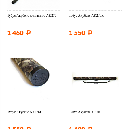
Тубус Акубенс д/спининга AK276
Тубус Акубенс АК276К
1 460
1 550
Р
Р
Тубус Акубенс АК276т
Тубус Акубенс 3137К