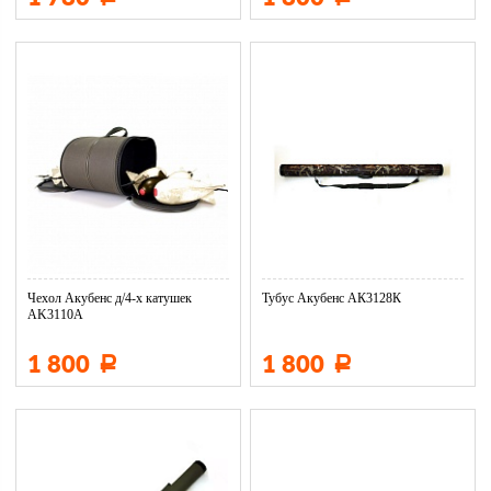
Чехол Акубенс д/4-х катушек
Тубус Акубенс АК3128К
AK3110A
1 800
1 800
Р
Р