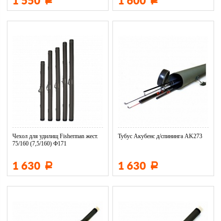
1 550
1 600
Р
Р
Чехол для удилищ Fisherman жест.
Тубус Акубенс д/спининга AK273
75/160 (7,5/160) Ф171
1 630
1 630
Р
Р