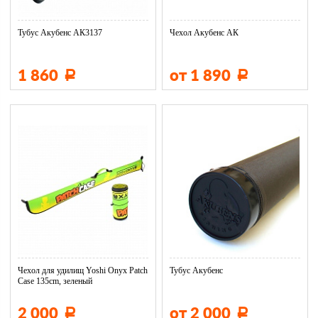
Тубус Акубенс АК3137
Чехол Акубенс АК
1 860
от 1 890
Р
Р
Чехол для удилищ Yoshi Onyx Patch
Тубус Акубенс
Сase 135cm, зеленый
2 000
от 2 000
Р
Р