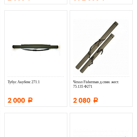
Тубус Акубенс 271.1
Чехол Fisherman д.спин. жест.
75.135 Ф271
2 000
2 080
Р
Р