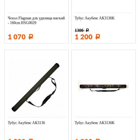
Чехол Flagman для удилища мягкий
Тубус Акубенс АК3136K
- 160cm HSG0029
1300
Р
1 070
1 200
Р
Р
Тубус Акубенс АК3136
Тубус Акубенс АК3136K