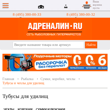
Ваша
корзина
пуста
8 (495) 380-00-33
8 (495) 380-00-32
Интернет-магазин
Гипермаркеты
АДРЕНАЛИН.RU
Главная
Рыбалка
Сумки, коробки, чехлы
Тубусы и чехлы для удилищ
Тубусы для удилищ
ЧЕХЛЫ
КОРОБКИ
СУМКИ И РЮКЗАКИ