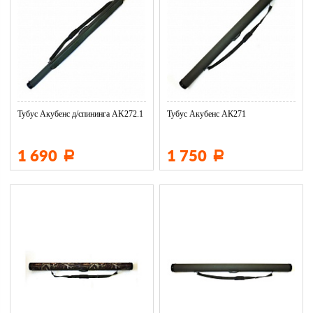
Тубус Акубенс д/спининга AK272.1
Тубус Акубенс АК271
1 690
1 750
Р
Р