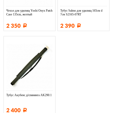
Чехол для удилищ Yoshi Onyx Patch
Тубус Salmo для удилищ 165см d
Сase 135cm, желтый
7см S2165-07RT
2 350
2 390
Р
Р
Тубус Акубенс д/спининга AK290.1
2 400
Р