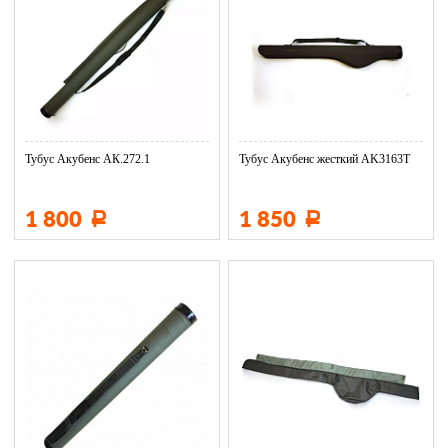
Тубус Акубенс АК.272.1
Тубус Акубенс жесткий AK3163T
1 800
1 850
Р
Р