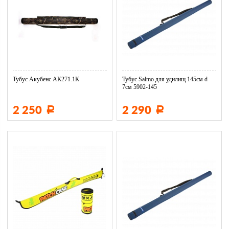
Тубус Акубенс АК271.1К
Тубус Salmo для удилищ 145см d
7см 5902-145
2 250
2 290
Р
Р