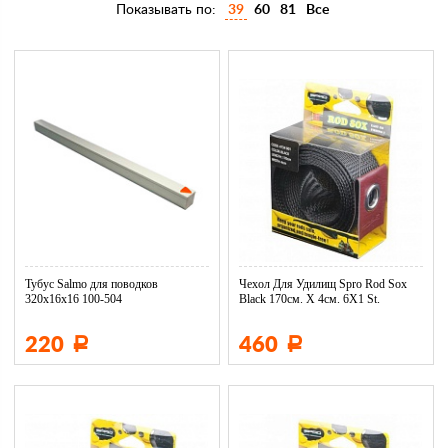
Показывать по:
39
60
81
Все
Тубус Salmo для поводков
Чехол Для Удилищ Spro Rod Sox
320х16х16 100-504
Black 170см. X 4см. 6X1 St.
220
460
Р
Р