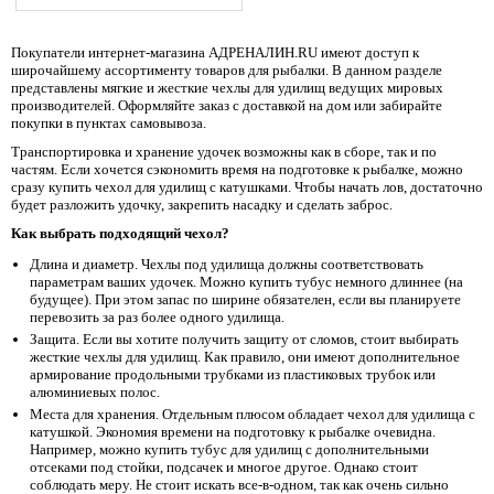
Покупатели интернет-магазина АДРЕНАЛИН.RU имеют доступ к
широчайшему ассортименту товаров для рыбалки. В данном разделе
представлены мягкие и жесткие чехлы для удилищ ведущих мировых
производителей. Оформляйте заказ с доставкой на дом или забирайте
покупки в пунктах самовывоза.
Транспортировка и хранение удочек возможны как в сборе, так и по
частям. Если хочется сэкономить время на подготовке к рыбалке, можно
сразу купить чехол для удилищ с катушками. Чтобы начать лов, достаточно
будет разложить удочку, закрепить насадку и сделать заброс.
Как выбрать подходящий чехол?
Длина и диаметр. Чехлы под удилища должны соответствовать
параметрам ваших удочек. Можно купить тубус немного длиннее (на
будущее). При этом запас по ширине обязателен, если вы планируете
перевозить за раз более одного удилища.
Защита. Если вы хотите получить защиту от сломов, стоит выбирать
жесткие чехлы для удилищ. Как правило, они имеют дополнительное
армирование продольными трубками из пластиковых трубок или
алюминиевых полос.
Места для хранения. Отдельным плюсом обладает чехол для удилища с
катушкой. Экономия времени на подготовку к рыбалке очевидна.
Например, можно купить тубус для удилищ с дополнительными
отсеками под стойки, подсачек и многое другое. Однако стоит
соблюдать меру. Не стоит искать все-в-одном, так как очень сильно