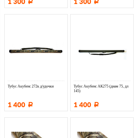
1 300
1 300
Р
Р
Тубус Акубенс 272к д/удочки
Тубус Акубенс АК275 (диам 75, дл
145)
1 400
1 400
Р
Р