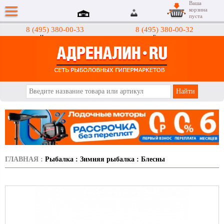
Ваша
корзина
пуста
8 (495) 380-00-33
8 (495) 380-00-32
Интернет-магазин
Гипермаркеты
АДРЕНАЛИН.RU
ГЛАВНАЯ
:
Рыбалка
:
Зимняя рыбалка
:
Блесны