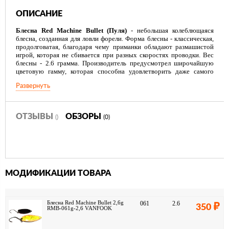
ОПИСАНИЕ
Блесна Red Machine Bullet (Пуля)
- небольшая колеблющаяся
блесна, созданная для ловли форели. Форма блесны - классическая,
продолговатая, благодаря чему приманки обладают размашистой
игрой, которая не сбивается при разных скоростях проводки. Вес
блесны - 2.6 грамма. Производитель предусмотрел широчайшую
цветовую гамму, которая способна удовлетворить даже самого
взыскательного покупателя. Блесны оснащены надежными,
Развернуть
острыми крючками производства фирмы Vanfook. Хорошее
качество изготовления и разумная цена позволят получить
удовольствие от рыбалки этими блеснами широкому кругу
рыболовов.
ОТЗЫВЫ
ОБЗОРЫ
()
(0)
МОДИФИКАЦИИ ТОВАРА
Блесна Red Machine Bullet 2,6g
061
2.6
350
RMB-061g-2,6 VANFOOK