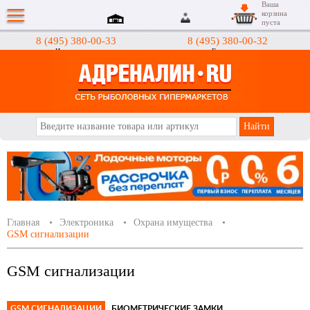
Ваша
корзина
пуста
8 (495) 380-00-33
8 (495) 380-00-32
Интернет-магазин
Гипермаркеты
АДРЕНАЛИН.RU
Главная
Электроника
Охрана имущества
GSM сигнализации
GSM сигнализации
GSM СИГНАЛИЗАЦИИ
БИОМЕТРИЧЕСКИЕ ЗАМКИ