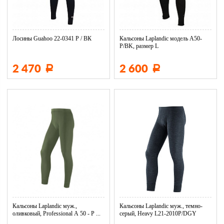
Лосины Guahoo 22-0341 Р / ВК
Кальсоны Laplandic модель A50-
P/BK, размер L
2 470
2 600
Р
Р
Кальсоны Laplandic муж.,
Кальсоны Laplandic муж., темно-
оливковый, Professional А 50 - Р ...
серый, Heavy L21-2010P/DGY