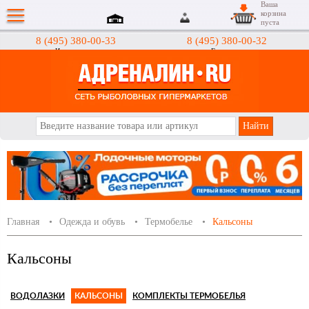
Ваша
корзина
пуста
8 (495) 380-00-33
8 (495) 380-00-32
Интернет-магазин
Гипермаркеты
АДРЕНАЛИН.RU
Главная
Одежда и обувь
Термобелье
Кальсоны
Кальсоны
ВОДОЛАЗКИ
КАЛЬСОНЫ
КОМПЛЕКТЫ ТЕРМОБЕЛЬЯ