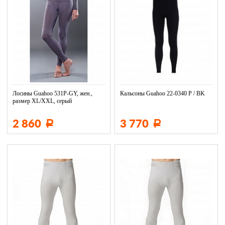
Лосины Guahoo 531P-GY, жен.,
Кальсоны Guahoo 22-0340 P / BK
размер XL/XXL, серый
2 860
3 770
Р
Р