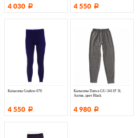
4 030
4 550
Р
Р
Кальсоны Guahoo 670
Кальсоны Daiwa GU-3411P 3L
Актив, цвет Black
4 550
4 980
Р
Р