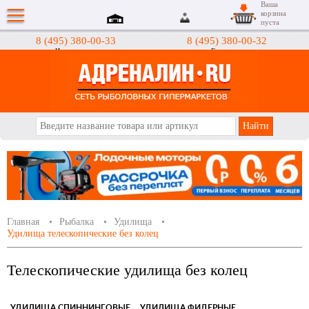
Ваша
корзина
пуста
8 (495) 380-00-33
8 (495) 380-00-32
Интернет-магазин
Гипермаркеты
АДРЕНАЛИН.RU
Главная
Рыбалка
Удилища
Удилища телескопические без колец
Телескопические удилища без колец
УДИЛИЩА СПИННИНГОВЫЕ
УДИЛИЩА ФИДЕРНЫЕ