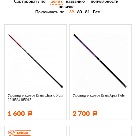
Сортировать по:
цене
названию
популярности
новизне
Показывать по:
39
60
81
Все
Удилище маховое Brain Classic 5.0m
Удилище маховое Brain Apex Pole
2218584185015
1 600
2 700
Р
Р