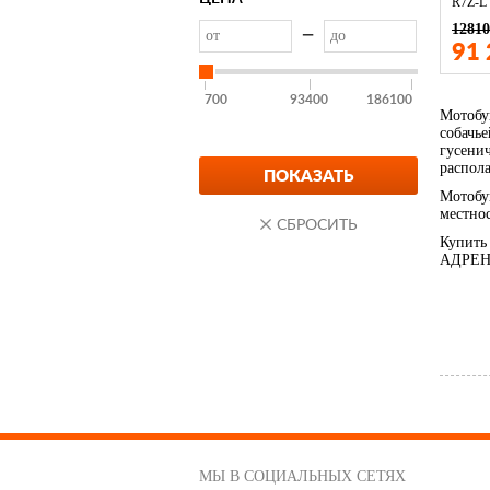
R7Z-L
1281
—
91
700
93400
186100
Мотобу
собачье
гусени
распола
Мотобу
местно
Купить
АДРЕН
МЫ В СОЦИАЛЬНЫХ СЕТЯХ