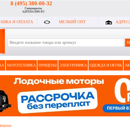
8 (495) 380-00-32
Гипермаркеты
АДРЕНАЛИН.RU
АВКА И ОПЛАТА
МЕЛКИЙ ОПТ
АДРЕС
КА
МОТОТЕХНИКА
ПРИЦЕПЫ
ЭЛЕКТРОНИКА
ОДЕЖДА И ОБУВЬ
АК
овщики