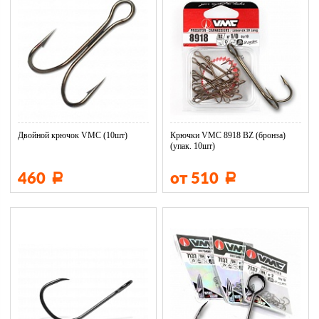
Двойной крючок VMC (10шт)
Крючки VMC 8918 BZ (бронза)
(упак. 10шт)
460
от 510
Р
Р