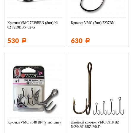
Крючки VMC 7239BBN (8шт) №
Крючки VMC (7шт) 7237BN
02 7239BBN-02-G
530
630
Р
Р
Крючки VMC 7548 BN (упак. 5шт)
Двойной крючок VMC 8918 BZ
№2/0 8918BZ-2/0-D