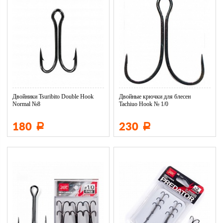
Двойники Tsuribito Double Hook
Двойные крючки для блесен
Normal №8
Tachiuo Hook № 1/0
180
230
Р
Р