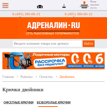
Ваша
корзина
пуста
8 (495) 380-00-33
8 (495) 380-00-32
Интернет-магазин
Гипермаркеты
АДРЕНАЛИН.RU
Главная
Рыбалка
Оснастка
Двойники
Крючки двойники
ОФСЕТНЫЕ КРЮЧКИ
БЕЗБОРОДЫЕ КРЮЧКИ