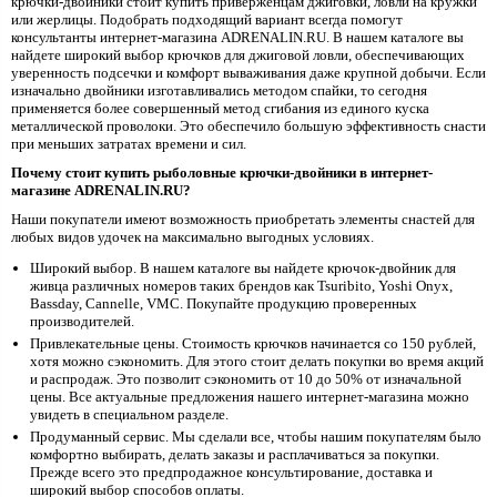
крючки-двойники стоит купить приверженцам джиговки, ловли на кружки
или жерлицы. Подобрать подходящий вариант всегда помогут
консультанты интернет-магазина ADRENALIN.RU. В нашем каталоге вы
найдете широкий выбор крючков для джиговой ловли, обеспечивающих
уверенность подсечки и комфорт вываживания даже крупной добычи. Если
изначально двойники изготавливались методом спайки, то сегодня
применяется более совершенный метод сгибания из единого куска
металлической проволоки. Это обеспечило большую эффективность снасти
при меньших затратах времени и сил.
Почему стоит купить рыболовные крючки-двойники в интернет-
магазине ADRENALIN.RU?
Наши покупатели имеют возможность приобретать элементы снастей для
любых видов удочек на максимально выгодных условиях.
Широкий выбор. В нашем каталоге вы найдете крючок-двойник для
живца различных номеров таких брендов как Tsuribito, Yoshi Onyx,
Bassday, Cannelle, VMC. Покупайте продукцию проверенных
производителей.
Привлекательные цены. Стоимость крючков начинается со 150 рублей,
хотя можно сэкономить. Для этого стоит делать покупки во время акций
и распродаж. Это позволит сэкономить от 10 до 50% от изначальной
цены. Все актуальные предложения нашего интернет-магазина можно
увидеть в специальном разделе.
Продуманный сервис. Мы сделали все, чтобы нашим покупателям было
комфортно выбирать, делать заказы и расплачиваться за покупки.
Прежде всего это предпродажное консультирование, доставка и
широкий выбор способов оплаты.