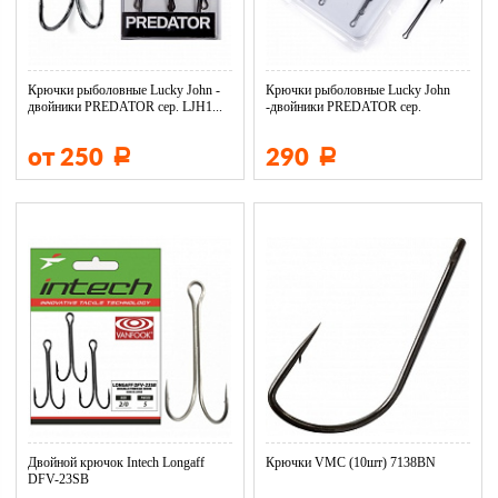
Крючки рыболовные Lucky John -
Крючки рыболовные Lucky John
двойники PREDATOR сер. LJH1...
-двойники PREDATOR сер.
LJH12...
от 250
290
Р
Р
Двойной крючок Intech Longaff
Крючки VMC (10шт) 7138BN
DFV-23SB