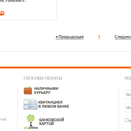
ов, Руковский Н...
Р
Предыдущая
1
Следую
СПОСОБЫ ОПЛАТЫ
ПО
тей.