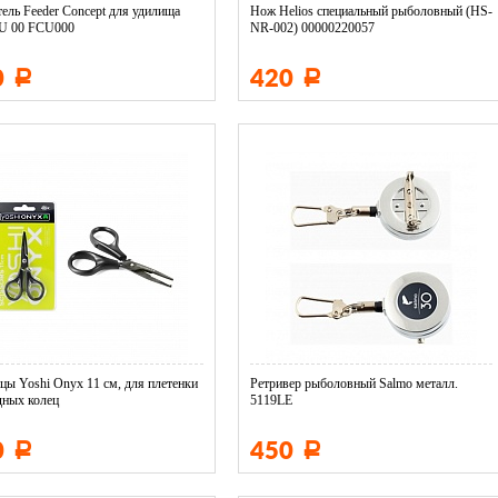
ель Feeder Concept для удилища
Нож Helios специальный рыболовный (HS-
 U 00 FCU000
NR-002) 00000220057
0
420
Р
Р
ы Yoshi Onyx 11 см, для плетенки
Ретривер рыболовный Salmo металл.
дных колец
5119LE
0
450
Р
Р