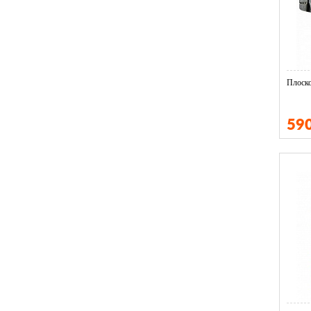
Плоско
59