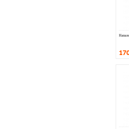
Напале
17