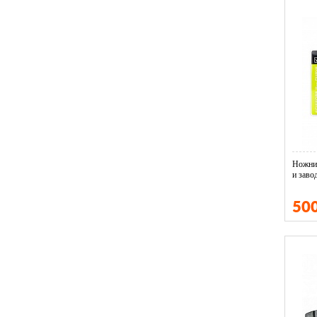
Ножниц
и завод
50