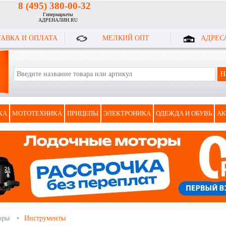
8 (495) 380-00-32
Гипермаркеты
АДРЕНАЛИН.RU
АВКА И ОПЛАТА
МЕЛКИЙ ОПТ
АДРЕС
КА
МОТОТЕХНИКА
ПРИЦЕПЫ
ЭЛЕКТРОНИКА
ОДЕЖДА И ОБУВЬ
АК
оры
Инструменты