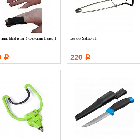
чник IdeaFisher Уловистый Палец 1
Зевник Salmo т.1
0
220
Р
Р