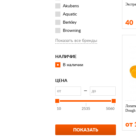
Экстра
Akubens
Aquatic
40
Berkley
Browning
Feeder Concept
Показать все бренды
Flagman
Fox Rage
НАЛИЧИЕ
Helios
В наличии
IdeaFisher
Lucky John
ЦЕНА
Orange
—
Rapala
Rivers Edge
Лопатк
10
2535
5060
Dough 
Salmo
Sensas
от
Spro