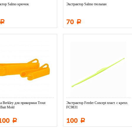
ктор Salmo крючок
Экстрактор Salmo тюльпан
70
Р
Р
а Berkley для прикормки Trout
Экстрактор Feeder Concept пласт. с крепл.
Bait Mold
FC9831
 100
100
Р
Р