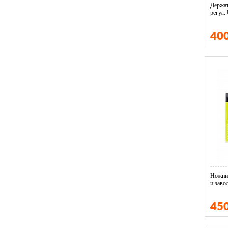
Держат
регул.
40
Ножниц
и заво
45