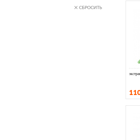
Starbaits
Stinger
экстра
11