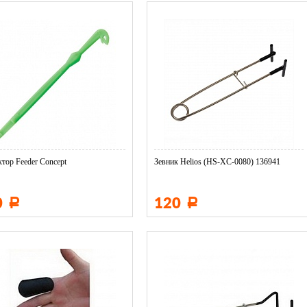
ктор Feeder Concept
Зевник Helios (HS-XC-0080) 136941
0
120
Р
Р