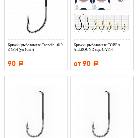
Крючки рыболовные Cannelle 1610
Крючки рыболовные COBRA
Z №14 (уп.10шт)
ALLROUND сер. CA114
90
от 90
Р
Р