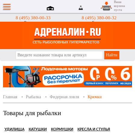
Ваша
корзина
пуста
8 (495) 380-00-33
8 (495) 380-00-32
Интернет-магазин
Гипермаркеты
АДРЕНАЛИН.RU
Главная
Рыбалка
Фидерная ловля
Крючки
Товары для рыбалки
УДИЛИЩА
КАТУШКИ
КОРМУШКИ
КРЕСЛА И СТУЛЬЯ