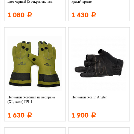
цвет черный (5 открытых пал...
красн/черные
1 080
1 430
Р
Р
Перчатки Nordman из неопрена
Перчатки Norfin Angler
(XL, хаки) ПЧ-1
1 630
1 900
Р
Р