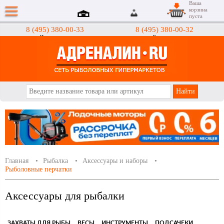
Ваша
корзина
пуста
8 (495) 380-00-33
8 (495) 380-00-32
Интернет-магазин
Гипермаркеты
АДРЕНАЛИН.RU
Главная
Рыбалка
Аксессуары и наборы
Рыболовные перчатки
Аксессуары для рыбалки
ЗАХВАТЫ ДЛЯ РЫБЫ
ВЕСЫ
ИНСТРУМЕНТЫ
ПОДСАЧЕКИ