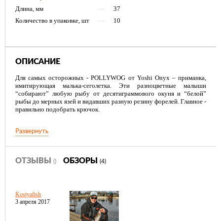
Длина, мм
—
37
Количество в упаковке, шт
—
10
ОПИСАНИЕ
Для самых осторожных - POLLYWOG от Yoshi Onyx – приманка,
имитирующая малька-сеголетка. Эти разноцветные малыши
“собирают” любую рыбу от десятиграммового окуня и “белой”
рыбы до мерных язей и видавших разную резину форелей. Главное -
правильно подобрать крючок.
Вариантов оснащения немного – джиг-головка с небольшим
Развернуть
крючком и тонкий офсетник на шарнире, также возможен монтаж на
разнесённой оснастке.
Несмотря на то что приманка лишена хвостовой лопасти, она даже
ОТЗЫВЫ
ОБЗОРЫ
()
(4)
на равномерной проводке достаточно активно мечется из стороны
в сторону, а при падении занимает горизонтальное положение.
Приманка пропитана эксклюзивным аттрактантом и солью.
Kostyafish
3 апреля 2017
Доступна в проверенных временем уловистых цветах.