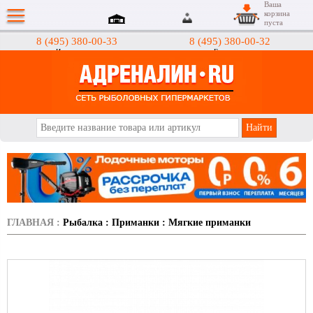
Ваша
корзина
пуста
8 (495) 380-00-33
8 (495) 380-00-32
Интернет-магазин
Гипермаркеты
АДРЕНАЛИН.RU
ГЛАВНАЯ
:
Рыбалка
:
Приманки
:
Мягкие приманки