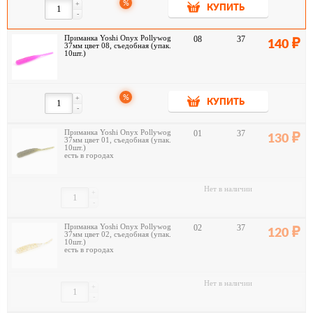
%
+
КУПИТЬ
-
Приманка Yoshi Onyx Pollywog
08
37
140
37мм цвет 08, съедобная (упак.
10шт.)
%
+
КУПИТЬ
-
Приманка Yoshi Onyx Pollywog
01
37
130
37мм цвет 01, съедобная (упак.
10шт.)
есть в городах
Нет в наличии
+
-
Приманка Yoshi Onyx Pollywog
02
37
120
37мм цвет 02, съедобная (упак.
10шт.)
есть в городах
Нет в наличии
+
-