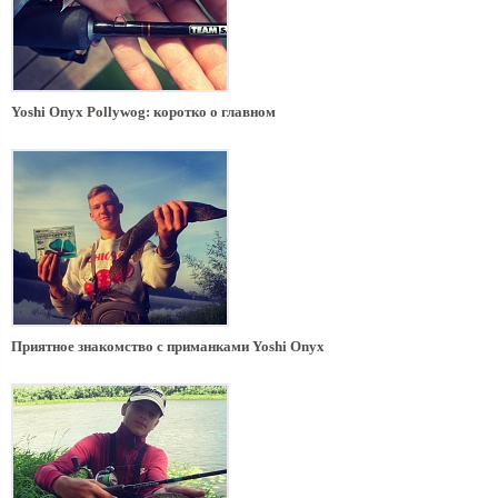
Yoshi Onyx Pollywog: коротко о главном
Приятное знакомство с приманками Yoshi Onyx