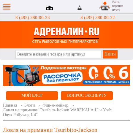
Ваша
корзина
пуста
8 (495) 380-00-33
8 (495) 380-00-32
Интернет-магазин
Гипермаркеты
АДРЕНАЛИН.RU
МОЙ БЛОГ
ВОПРОС ЭКСПЕРТУ
Главная
Блоги
Фіш-н-мейкер
Ловля на приманки Tsuribito-Jackson WAREKALA 1" и Yoshi
Onyx Pollywog 1.4"
Ловля на приманки Tsuribito-Jackson