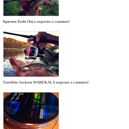
Крючки Yoshi Onyx коротко о главном!
Tsuribito-Jackson WAREKALА коротко о главном!