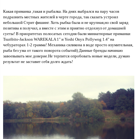
Какая приманка ,такая и рыбалка. На днях выбрался на пару часов
подразнить местных жителей в черте города, так сказать устроил
небольшой Стрит фишинг. Хоть рыбка была и не крупная,но свой заряд
позитива я получил, а вместе с этим и приятно отдохнул от домашней
суеты! В приоритетах полосатых сегодня были миниатюрные приманки
Tsuribito-Jackson WAREKALA 1" и Yoshi Onyx Pollywog 1.4" на
чебураторах 1-2 грамма! Механика силикона в воде просто изумительная,
рыба без ума от такого поворота событий) Данные бренды начинаю
завоевывать мое доверие.Не терпится опробовать новые модели, думаю
результат не заставит себя долго ждать!