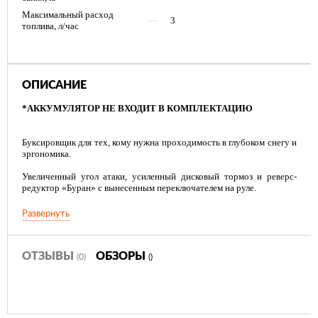
Максимальный расход
—
3
топлива, л/час
ОПИСАНИЕ
*АККУМУЛЯТОР НЕ ВХОДИТ В КОМПЛЕКТАЦИЮ
Буксировщик для тех, кому нужна проходимость в глубоком снегу и
эргономика.
Увеличенный угол атаки, усиленный дисковый тормоз и реверс-
редуктор «Буран» с вынесенным переключателем на руле.
Уникальная функция дистанционного управления воздушной
Развернуть
заслонкой карбюратора установлена на руле.
Двигатели с горизонтальным валом Briggs & Stratton общего
назначения — прочные, надёжные и эффективные.
ОТЗЫВЫ
ОБЗОРЫ
(0)
()
Предназначена для выполнения различных задач в сложных
рабочих условиях благодаря максимальному крутящему моменту
28,48 Н·м и рабочему объёму 420 см3.
В 2021 году буксировщик получил: