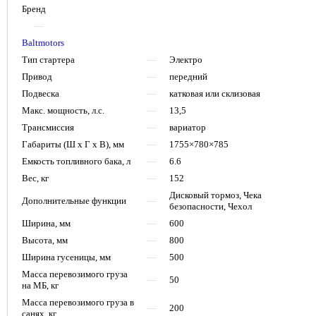
Бренд
—
Baltmotors
Тип стартера
—
Электро
Привод
—
передний
Подвеска
—
катковая или склизовая
Макс. мощность, л.с.
—
13,5
Трансмиссия
—
вариатор
Габариты (Ш х Г х В), мм
—
1755×780×785
Емкость топливного бака, л
—
6.6
Вес, кг
—
152
Дисковый тормоз, Чека
Дополнительные функции
—
безопасности, Чехол
Ширина, мм
—
600
Высота, мм
—
800
Ширина гусеницы, мм
—
500
Масса перевозимого груза
—
50
на МБ, кг
Масса перевозимого груза в
—
200
санях, кг