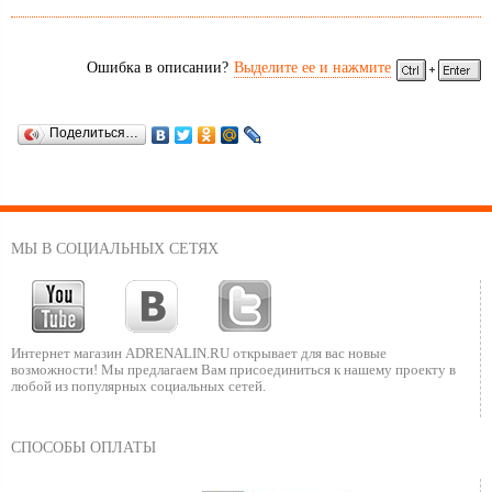
Обогрев рук.
Пластиковая защита рук.
Новый широкий руль для комфортного управления.
Увеличенное багажное пространство.
Ошибка в описании?
Выделите ее и нажмите
Катковая подвеска с возможностью установки обновленных
склизов.
Поделиться…
МЫ В СОЦИАЛЬНЫХ СЕТЯХ
Интернет магазин ADRENALIN.RU
открывает для вас новые
возможности!
Мы предлагаем Вам присоединиться к нашему
проекту в
любой из популярных социальных сетей.
СПОСОБЫ ОПЛАТЫ