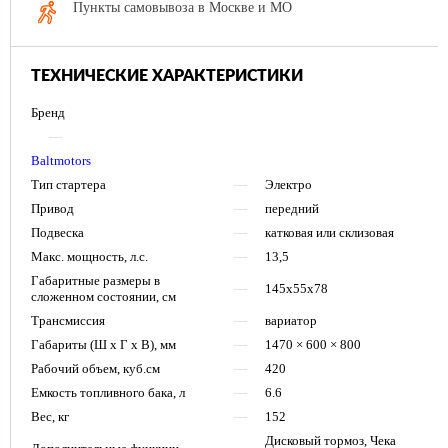
Пункты самовывоза в Москве и МО
ТЕХНИЧЕСКИЕ ХАРАКТЕРИСТИКИ
Бренд
—
Baltmotors
Тип стартера
—
Электро
Привод
—
передний
Подвеска
—
катковая или склизовая
Макс. мощность, л.с.
—
13,5
Габаритные размеры в
—
145х55х78
cложенном состоянии, см
Трансмиссия
—
вариатор
Габариты (Ш х Г х В), мм
—
1470 × 600 × 800
Рабочий объем, куб.см
—
420
Емкость топливного бака, л
—
6.6
Вес, кг
—
152
Дисковый тормоз, Чека