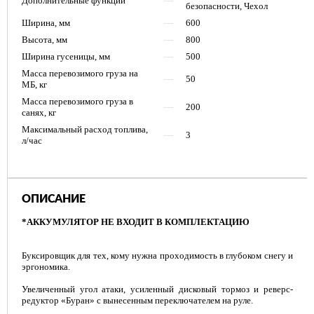
Дополнительные функции
—
безопасности, Чехол
Ширина, мм
—
600
Высота, мм
—
800
Ширина гусеницы, мм
—
500
Масса перевозимого груза на
—
50
МБ, кг
Масса перевозимого груза в
—
200
санях, кг
Максимальный расход топлива,
—
3
л/час
ОПИСАНИЕ
*АККУМУЛЯТОР НЕ ВХОДИТ В КОМПЛЕКТАЦИЮ
Буксировщик для тех, кому нужна проходимость в глубоком снегу и
эргономика.
Увеличенный угол атаки, усиленный дисковый тормоз и реверс-
редуктор «Буран» с вынесенным переключателем на руле.