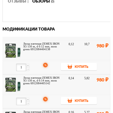
ОТЗЫВЫ
ОБЗОРЫ
()
(0)
Леска плетеная Spiderwire Stealth Smooth 8 Moss Green Braid 150m
отличается гибкостью и мягкостью. Эта восьмижильная плетенка
очень чувствительна и позволяет выполнить заброс на большую
дистанцию. В зависимости от условий водоема и предпочтений
рыболова, можно выбрать плетенку подходящего цвета. Зеленый
шнур будет менее заметен в водоеме, особенно среди обильной
растительности. Яркий красный или желтый шнур рыбаку будет
МОДИФИКАЦИИ ТОВАРА
легко контролировать. Среди широкого ассортимента не составит
труда выбрать плетенку Spiderwire с подходящим показателем
нагрузки на разрыв.
Леска плетеная ZEMEX IRON
0,12
10,7
980
X5 150 m, d 0.12 mm, moss
green 6912084404138
%
+
КУПИТЬ
-
Леска плетеная ZEMEX IRON
0,14
5,82
980
X5 150 m, d 0.14 mm, moss
green 6912084405142
%
+
КУПИТЬ
-
Леска плетеная ZEMEX IRON
0,16
5,27