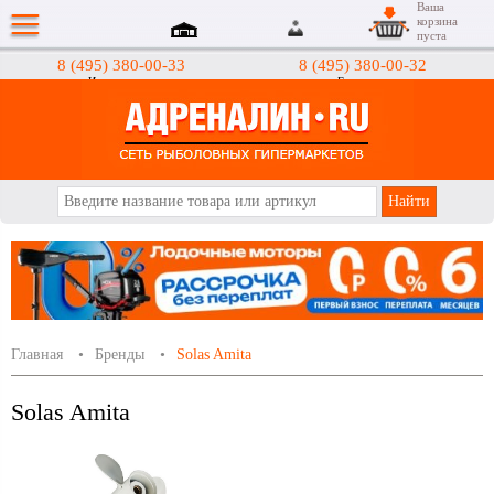
Ваша
корзина
пуста
8 (495) 380-00-33
8 (495) 380-00-32
Интернет-магазин
Гипермаркеты
АДРЕНАЛИН.RU
Главная
Бренды
Solas Amita
Solas Amita