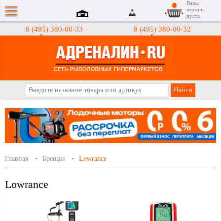
Ваша
корзина
пуста
8 (495) 380-00-33
8 (495) 380-00-32
Интернет-магазин
Гипермаркеты
АДРЕНАЛИН.RU
Главная
Бренды
Lowrance
Lowrance