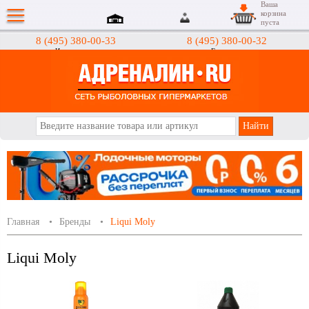
Ваша
корзина
пуста
8 (495) 380-00-33
8 (495) 380-00-32
Интернет-магазин
Гипермаркеты
АДРЕНАЛИН.RU
Главная
Бренды
Liqui Moly
Liqui Moly