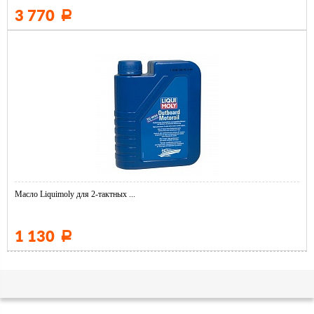
3 770
Р
Масло Liquimoly для 2-тактных ...
1 130
Р