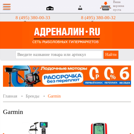
Ваша
корзина
пуста
8 (495) 380-00-33
8 (495) 380-00-32
Интернет-магазин
Гипермаркеты
АДРЕНАЛИН.RU
Главная
Бренды
Garmin
Garmin