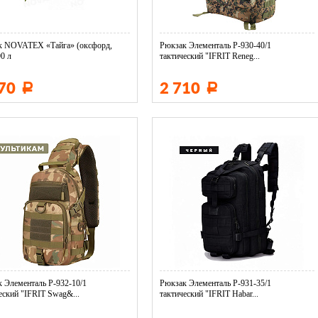
к NOVATEX «Тайга» (оксфорд,
Рюкзак Элементаль Р-930-40/1
90 л
тактический "IFRIT Reneg...
670
2 710
Р
Р
 Элементаль Р-932-10/1
Рюкзак Элементаль Р-931-35/1
еский "IFRIT Swag&...
тактический "IFRIT Habar...