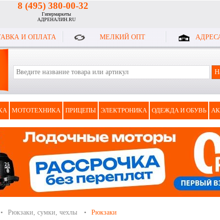
8 (495) 380-00-32
Гипермаркеты
АДРЕНАЛИН.RU
АВКА И ОПЛАТА
МЕЛКИЙ ОПТ
АДРЕС
КА
МОТОТЕХНИКА
ПРИЦЕПЫ
ЭЛЕКТРОНИКА
ОДЕЖДА И ОБУВЬ
АК
Рюкзаки, сумки, чехлы
Рюкзаки