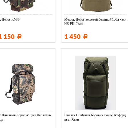
к Helios КМФ
Мешок Helios вещевой большой 100л хаки
HS-PK-9haki
1 150
1 450
Р
Р
 Huntsman Боровик цвет Лес ткань
Рюкзак Huntsman Боровик ткань Оксфорд
рд
цвет Хаки