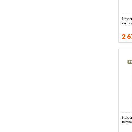
Рюкза
хаки) 
2 
Рюкзак
тактич