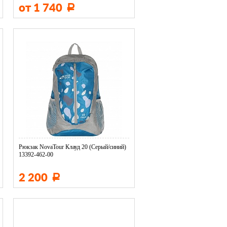
от 1 740
Р
Рюкзак NovaTour Клауд 20 (Серый/синий)
13392-462-00
2 200
Р