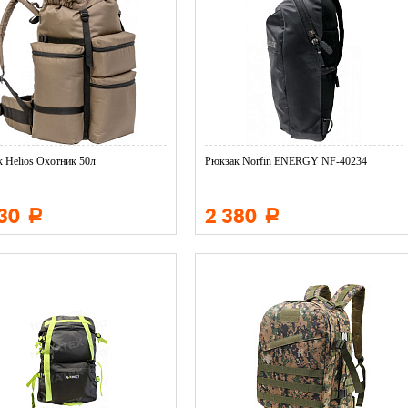
 Helios Охотник 50л
Рюкзак Norfin ENERGY NF-40234
330
2 380
Р
Р