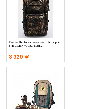
Рюкзак Huntsman Кодар ткань Оксфорд-
Рип-Стоп PVC цвет Камы...
3 320
Р