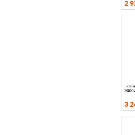
2 
Рюкза
20000
3 