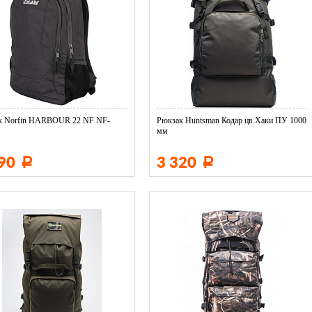
к Norfin HARBOUR 22 NF NF-
Рюкзак Huntsman Кодар цв.Хаки ПУ 1000
мм
290
3 320
Р
Р