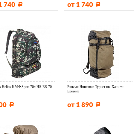
1 740
от 1 740
Р
Р
 Helios KMФ Sport 70л HS-RS-70
Рюкзак Huntsman Турист цв. Хаки тк.
Брезент
800
от 1 890
Р
Р