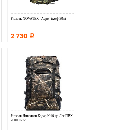
Рюкзак NOVATEX "Аэро" (кмф 30л)
2 730
Р
Рюкзак Huntsman Кодар №40 цв.Лес ПВХ
20000 мвс