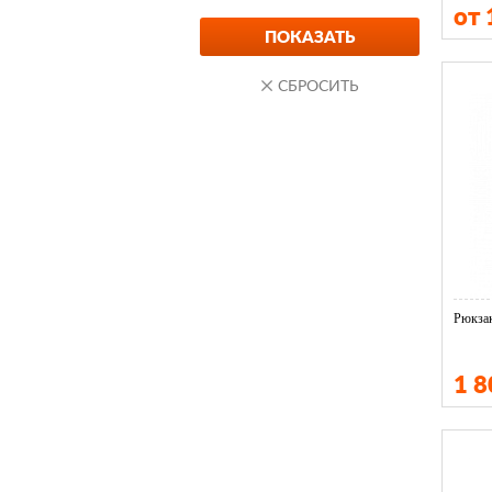
от 
Рюкзак
1 