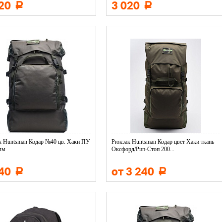
920
3 020
Р
Р
к Huntsman Кодар №40 цв. Хаки ПУ
Рюкзак Huntsman Кодар цвет Хаки ткань
мм
Оксфорд/Рип-Стоп 200...
240
от 3 240
Р
Р