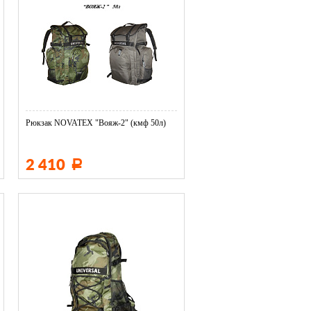
Рюкзак NOVATEX "Вояж-2" (кмф 50л)
2 410
Р