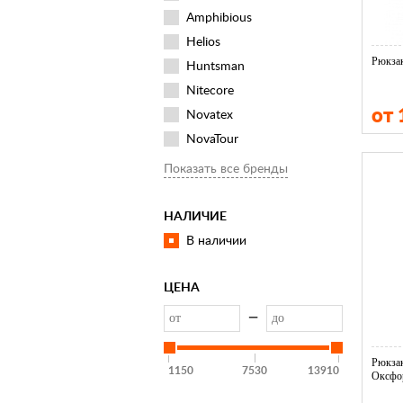
Amphibious
Helios
Рюкза
Huntsman
Nitecore
от 
Novatex
NovaTour
PERECAT
Показать все бренды
Trek planet
Восток
НАЛИЧИЕ
Пикник по-русски
В наличии
Элементаль
ЦЕНА
—
Рюкзак
1150
7530
13910
Оксфо