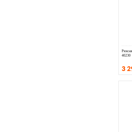
Рюкза
40230
3 