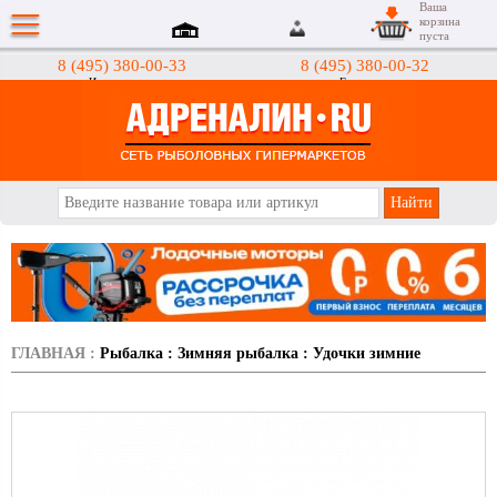
Ваша
корзина
пуста
8 (495) 380-00-33
8 (495) 380-00-32
Интернет-магазин
Гипермаркеты
АДРЕНАЛИН.RU
ГЛАВНАЯ
:
Рыбалка
:
Зимняя рыбалка
:
Удочки зимние