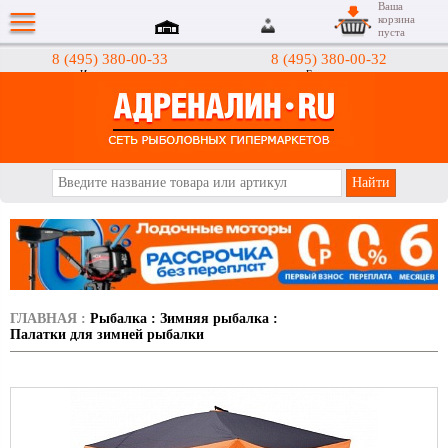
Ваша
корзина
пуста
8 (495) 380-00-33
8 (495) 380-00-32
Интернет-магазин
Гипермаркеты
АДРЕНАЛИН.RU
ГЛАВНАЯ
:
Рыбалка
:
Зимняя рыбалка
:
Палатки для зимней рыбалки