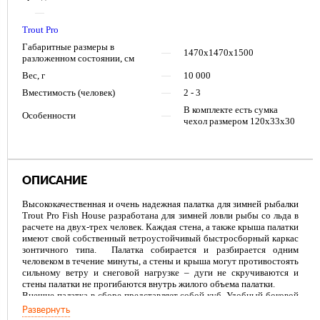
—
Trout Pro
Габаритные размеры в
—
1470x1470x1500
разложенном состоянии, см
Вес, г
—
10 000
Вместимость (человек)
—
2 - 3
В комплекте есть сумка
Особенности
—
чехол размером 120х33х30
ОПИСАНИЕ
Высококачественная и очень надежная палатка для зимней рыбалки
Trout Pro Fish House разработана для зимней ловли рыбы со льда в
расчете на двух-трех человек. Каждая стена, а также крыша палатки
имеют свой собственный ветроустойчивый быстросборный каркас
зонтичного типа. Палатка собирается и разбирается одним
человеком в течение минуты, а стены и крыша могут противостоять
сильному ветру и снеговой нагрузке – дуги не скручиваются и
стены палатки не прогибаются внутрь жилого объема палатки.
Внешне палатка в сборе представляет собой куб. Удобный боковой
вход на молнии позволяет без труда проходить внутрь палатки. В
Развернуть
нижней части палатки имеется защитная юбка против ветра как