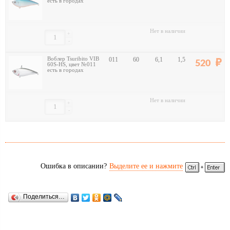
есть в городах
Нет в наличии
+
-
Воблер Tsuribito VIB
011
60
6,1
1,5
520
60S-HS, цвет №011
есть в городах
Нет в наличии
+
-
Ошибка в описании?
Выделите ее и нажмите
Поделиться…