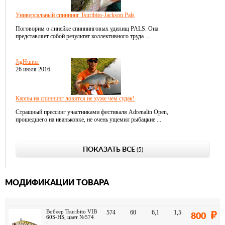
Универсальный спиннинг Tsuribito-Jackson Pals
Поговорим о линейке спиннинговых удилищ PALS. Она
представляет собой результат коллективного труда ...
JigHunter
26 июля 2016
Карпы на спиннинг ловятся не хуже чем судак!
Страшный прессинг участниками фестиваля Adrenalin Open,
прошедшего на иваньковке, не очень ущемил рыбацкие ...
ПОКАЗАТЬ ВСЕ
(5)
МОДИФИКАЦИИ ТОВАРА
Воблер Tsuribito VIB
574
60
6,1
1,5
800
60S-HS, цвет №574