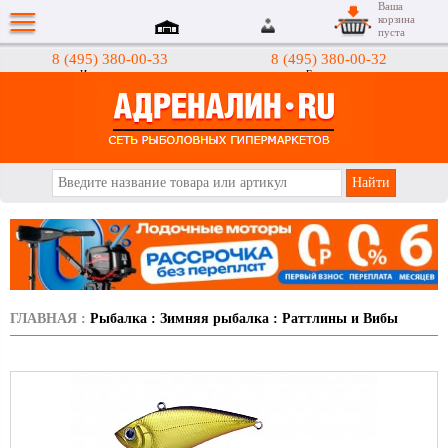
Ваша
корзина
пуста
8 (495) 380-00-33
8 (495) 380-00-32
Интернет-магазин
Гипермаркеты
АДРЕНАЛИН.RU
ГЛАВНАЯ
:
Рыбалка
:
Зимняя рыбалка
:
Раттлины и Вибы