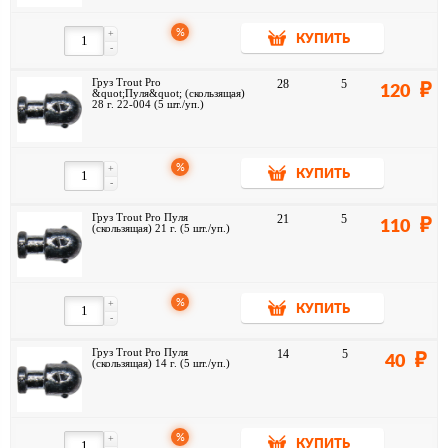
%
+
КУПИТЬ
-
Груз Trout Pro
28
5
120
&quot;Пуля&quot; (скользящая)
28 г. 22-004 (5 шт./уп.)
%
+
КУПИТЬ
-
Груз Trout Pro Пуля
21
5
110
(скользящая) 21 г. (5 шт./уп.)
%
+
КУПИТЬ
-
Груз Trout Pro Пуля
14
5
40
(скользящая) 14 г. (5 шт./уп.)
%
+
КУПИТЬ