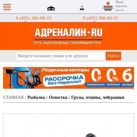
Ваша
корзина
пуста
8 (495) 380-00-33
8 (495) 380-00-32
Интернет-магазин
Гипермаркеты
АДРЕНАЛИН.RU
ГЛАВНАЯ
:
Рыбалка
:
Оснастка
:
Грузы, отцепы, чебурашки