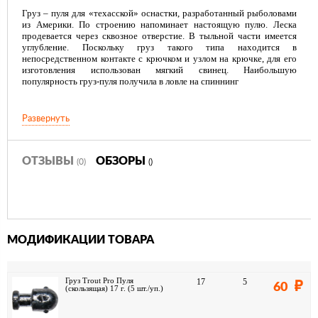
Груз – пуля для «техасской» оснастки, разработанный рыболовами
из Америки. По строению напоминает настоящую пулю. Леска
продевается через сквозное отверстие. В тыльной части имеется
углубление. Поскольку груз такого типа находится в
непосредственном контакте с крючком и узлом на крючке, для его
изготовления использован мягкий свинец. Наибольшую
популярность груз-пуля получила в ловле на спиннинг
Развернуть
ОТЗЫВЫ
ОБЗОРЫ
(0)
()
МОДИФИКАЦИИ ТОВАРА
Груз Trout Pro Пуля
17
5
60
(скользящая) 17 г. (5 шт./уп.)