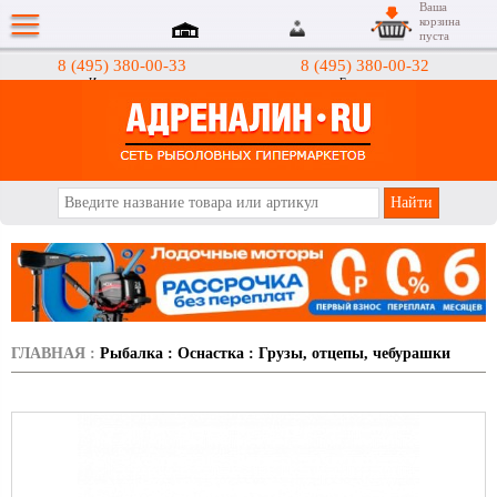
Ваша
корзина
пуста
8 (495) 380-00-33
8 (495) 380-00-32
Интернет-магазин
Гипермаркеты
АДРЕНАЛИН.RU
ГЛАВНАЯ
:
Рыбалка
:
Оснастка
:
Грузы, отцепы, чебурашки