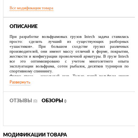
Все модификации товара
ОПИСАНИЕ
При разработке вольфрамовых грузов Intech задача ставилась
просто: сделать лучший из существующих разборных
«ушастиков». При большом сходстве грузил различных
производителей, они имеют массу отличий в форме, покрытии,
жесткости и конфигурации проволочной арматуры. В грузе Intech
все это оптимизировано с учетом многолетнего опыта
эксплуатации вольфрама, сотен рыбалок, десятков турниров по
спортивному спиннингу.
Форма груза – идеальный шар. Только такой вольфрам имеет
наилучшую аэродинамику, он летит дальше и точнее груза такой же
Развернуть
массы, но сплюснутого по бокам.
Превосходно подобрана жесткость нержавеющей проволоки и
форма паза в теле грузила. Встегивать в скобу ушко крючка легко, в
шар она входит без дополнительного сжатия, легко и четко.
ОТЗЫВЫ
ОБЗОРЫ
(0)
()
Наличие двух расцветок расширяет возможности рыболова – он
может акцентировать внимание хищника на яркой головке с
золотистым покрытием, или собрать приманку на менее заметном
грузе, не отбрасывающем лишних бликов.
Вольфрам Intech выпускается в широком диапазоне размеров: от
микроскопических головок массой один грамм и до увесистых
МОДИФИКАЦИИ ТОВАРА
десятиграммовых шаров, улетающих буквально за горизонт.