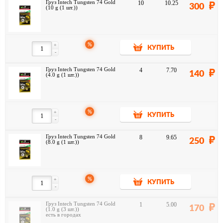
Груз Intech Tungsten 74 Gold
10
10.25
300
(10 g (1 шт.))
%
+
КУПИТЬ
-
Груз Intech Tungsten 74 Gold
4
7.70
140
(4.0 g (1 шт.))
%
+
КУПИТЬ
-
Груз Intech Tungsten 74 Gold
8
9.65
250
(8.0 g (1 шт.))
%
+
КУПИТЬ
-
Груз Intech Tungsten 74 Gold
1
5.00
170
(1.0 g (3 шт.))
есть в городах