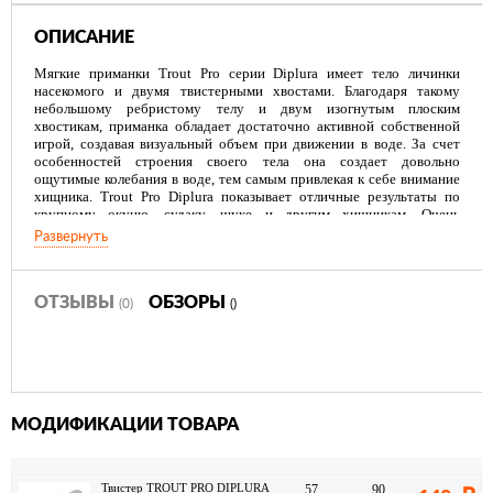
ОПИСАНИЕ
Мягкие приманки Trout Pro серии Diplura имеет тело личинки
насекомого и двумя твистерными хвостами. Благодаря такому
небольшому ребристому телу и двум изогнутым плоским
хвостикам, приманка обладает достаточно активной собственной
игрой, создавая визуальный объем при движении в воде. За счет
особенностей строения своего тела она создает довольно
ощутимые колебания в воде, тем самым привлекая к себе внимание
хищника. Trout Pro Diplura показывает отличные результаты по
крупному окуню, судаку, щуке и другим хищникам. Очень
эффективны приманки данной серии при ловле пассивного
Развернуть
хищника.
ОТЗЫВЫ
ОБЗОРЫ
(0)
()
МОДИФИКАЦИИ ТОВАРА
Твистер TROUT PRO DIPLURA
57
90