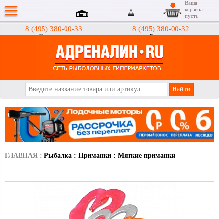
Ваша
корзина
пуста
8 (495) 380-00-33
8 (495) 380-00-32
Интернет-магазин
Гипермаркеты
АДРЕНАЛИН.RU
ГЛАВНАЯ
:
Рыбалка
:
Приманки
:
Мягкие приманки