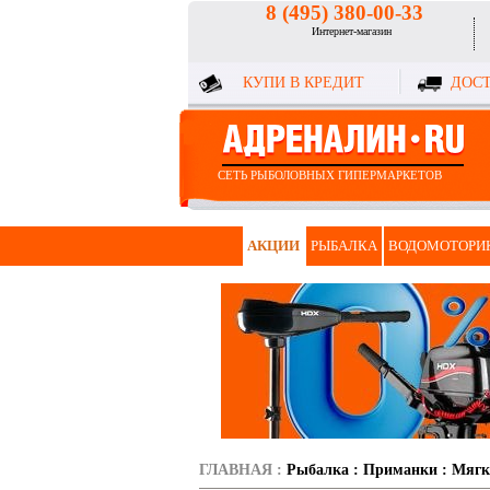
8 (495) 380-00-33
Интернет-магазин
КУПИ В КРЕДИТ
ДОСТ
СЕТЬ РЫБОЛОВНЫХ ГИПЕРМАРКЕТОВ
АКЦИИ
РЫБАЛКА
ВОДОМОТОРИ
ГЛАВНАЯ
:
Рыбалка
:
Приманки
:
Мягк