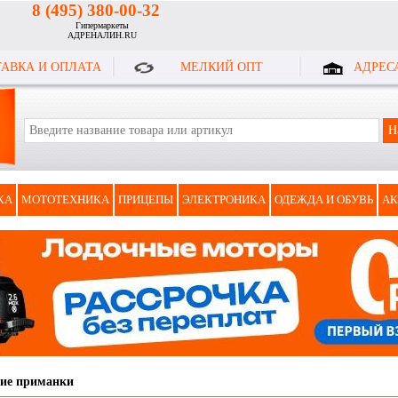
8 (495) 380-00-32
Гипермаркеты
АДРЕНАЛИН.RU
АВКА И ОПЛАТА
МЕЛКИЙ ОПТ
АДРЕС
КА
МОТОТЕХНИКА
ПРИЦЕПЫ
ЭЛЕКТРОНИКА
ОДЕЖДА И ОБУВЬ
АК
ие приманки