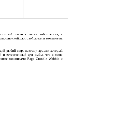
востовой части - типаж виброхвоста, с
традиционной джиговой ловли и монтаже на
ящий рыбий жир, поэтому аромат, который
й и естественный для рыбы, что в свою
риятие хищниками Rage Grondle Wobble и
я
Тент LAKER с каркасом для
Тент LAKER с каркасом для
Эхол
...
...
Duo (
тре присутствуют все самые популярные,
 расцветки. Rage Grondle Wobble можно
м, но вполне эффектно и успешно он будет
стерной модели, тело приманки снабжено
9 700
18 200
7 
Р
Р
ого поведения виброхвоста при проводке.