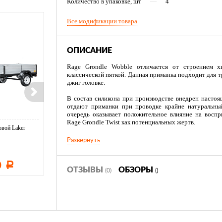
Количество в упаковке, шт
—
4
Все модификации товара
ОПИСАНИЕ
Rage Grondle Wobble отличается от строением х
классической пяткой. Данная приманка подходит для 
джиг головке.
В состав силикона при производстве внедрен насто
отдают приманки при проводке крайне натуральны
очередь оказывает положительное влияние на восп
Rage Grondle Twist как потенциальных жертв.
вой Laker
Тент LAKER с каркасом для
Тент LAKER с каркасом дл
...
...
Приманки выпускаются в шести расцветках, в пали
Развернуть
фирменные цвета Rage: кислотные и натуральные
применять не только при ловле горизонтальным джиго
работать при вертикальном джиггинге. Как и у тви
0
11 600
19 500
Р
Р
Р
плавниками создающими эффект движения и естественн
ОТЗЫВЫ
ОБЗОРЫ
(0)
()