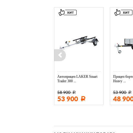
Колесо опорное МЗСА в ...
Автоприцеп LAKER Smart
Прицеп борто
Trailer 300 ...
Heavy ...
58 900
53 900
Р
Р
3 400
53 900
48 90
Р
Р