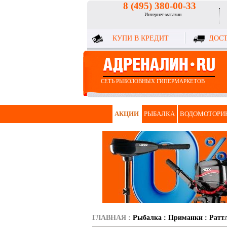
8 (495) 380-00-33
Интернет-магазин
КУПИ В КРЕДИТ
ДОСТ
СЕТЬ РЫБОЛОВНЫХ ГИПЕРМАРКЕТОВ
АКЦИИ
РЫБАЛКА
ВОДОМОТОРИ
ГЛАВНАЯ
:
Рыбалка
:
Приманки
:
Ратт