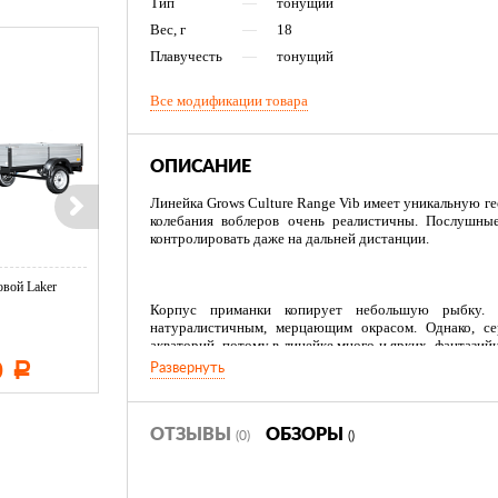
Тип
—
тонущий
Вес, г
—
18
Плавучесть
—
тонущий
Все модификации товара
ОПИСАНИЕ
Линейка Grows Culture Range Vib имеет уникальную ге
колебания воблеров очень реалистичны. Послушные
контролировать даже на дальней дистанции.
вой Laker
Тент LAKER с каркасом для
Тент LAKER с каркасом дл
...
...
Корпус приманки копирует небольшую рыбку. 
натуралистичным, мерцающим окрасом. Однако, се
акваторий, потому в линейке много и ярких, фантази
жаберные крышки, острый плавник на спине, намечен
0
11 600
19 500
Развернуть
Р
Р
Р
блики чешуи. Такой облик обманет любого искушенно
ОТЗЫВЫ
ОБЗОРЫ
(0)
()
У приманок представленного типа заводное кольцо ра
отвес. Соответственно подходят для вертикальных и
также в теплое время года. Очень быстро тонут. Загл