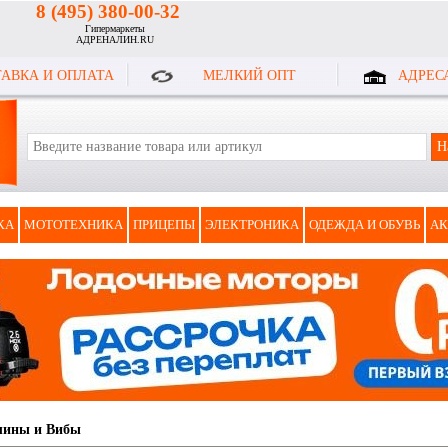
8 (495) 380-00-32
Гипермаркеты
АДРЕНАЛИН.RU
АВКА И ОПЛАТА
МЕЛКИЙ ОПТ
АДРЕС
КА
МОТОТЕХНИКА
ПРИЦЕПЫ
ЭЛЕКТРОНИКА
ОДЕЖДА И ОБУВЬ
АК
лины и Вибы