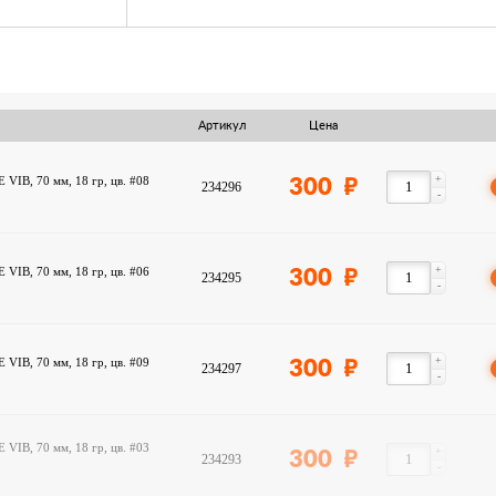
уровни водоема.
Артикул
Цена
+
VIB, 70 мм, 18 гр, цв. #08
300
234296
-
+
VIB, 70 мм, 18 гр, цв. #06
300
234295
-
+
VIB, 70 мм, 18 гр, цв. #09
300
234297
-
VIB, 70 мм, 18 гр, цв. #03
+
300
234293
-