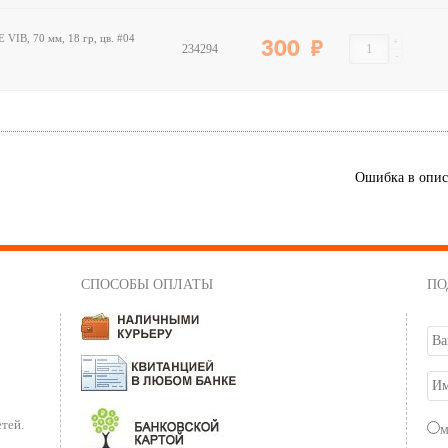
VIB, 70 мм, 18 гр, цв. #04
+
300
234294
-
Ошибка в опи
СПОСОБЫ ОПЛАТЫ
ПО
тей.