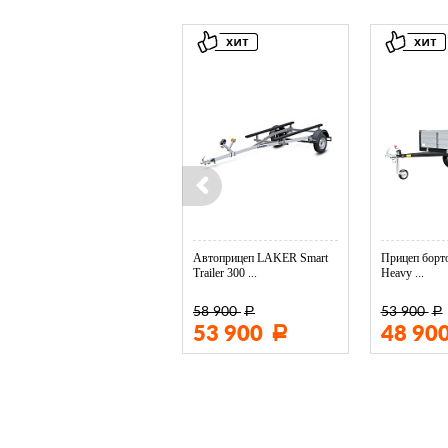
Колесо опорное МЗСА в ...
Автоприцеп LAKER Smart
Прицеп борто
Trailer 300 ...
Heavy ...
58 900
53 900
Р
Р
3 400
53 900
48 90
Р
Р