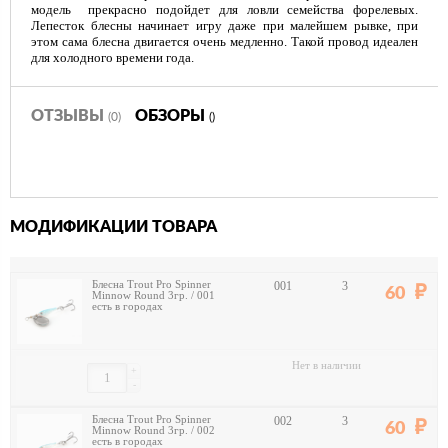
модель прекрасно подойдет для ловли семейства форелевых.
Лепесток блесны начинает игру даже при малейшем рывке, при
этом сама блесна двигается очень медленно. Такой провод идеален
для холодного времени года.
ОТЗЫВЫ
ОБЗОРЫ
(0)
()
МОДИФИКАЦИИ ТОВАРА
Блесна Trout Pro Spinner
001
3
60
Minnow Round 3гр. / 001
есть в городах
Нет в наличии
+
-
Блесна Trout Pro Spinner
002
3
60
Minnow Round 3гр. / 002
есть в городах