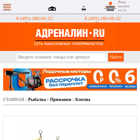
Ваша
корзина
пуста
8 (495) 380-00-33
8 (495) 380-00-32
Интернет-магазин
Гипермаркеты
АДРЕНАЛИН.RU
ГЛАВНАЯ
:
Рыбалка
:
Приманки
:
Блесны