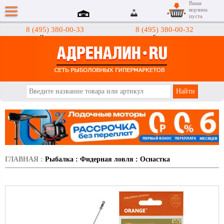
Ваша
корзина
пуста
8 (495) 380-00-33
8 (495) 380-00-32
Интернет-магазин
Гипермаркеты
АДРЕНАЛИН.RU
ГЛАВНАЯ
:
Рыбалка
:
Фидерная ловля
:
Оснастка