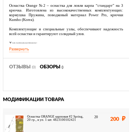
Оснастка Orange №2 – оснастка для ловли карпа “стандарт” на 3
крючка. Изготовлена из высококачественных комплектующих:
кормушка Пружина, поводковый материал Power Pro, крючки
Kumho (Korea).
Комплектующие и специальные узлы, обеспечивают надежность
всей оснастки и гарантируют солидный улов.
Характеристики:
- Кормушка: ORANGE Пружина – 20,30,40 гр
Развернуть
- Крючок: #6
- Поводок: Power Pro
Преимущества:
ОТЗЫВЫ
ОБЗОРЫ
(0)
()
- Надежность
- Сделан вручную
- Высокое качество
- Оптимальная цена
МОДИФИКАЦИИ ТОВАРА
Оснастка ORANGE карповая #2 Spring,
20
200
20 гр., в уп. 1 шт. 4823100102421