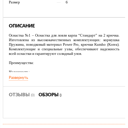
Размер
—
6
ОПИСАНИЕ
Оснастка №1 – Оснастка для ловли карпа “Стандарт” на 2 крючка.
Изготовлена из высококачественных комплектующих: кормушка
Пружина, поводковый материал Power Pro, крючки Kumho (Korea).
Комплектующие и специальные узлы, обеспечивают надежность
всей оснастки и гарантируют солидный улов.
Преимущества:
Надежность;
Сделан вручную;
Развернуть
Высокое качество;
Оптимальная цена.
ОТЗЫВЫ
ОБЗОРЫ
(0)
()