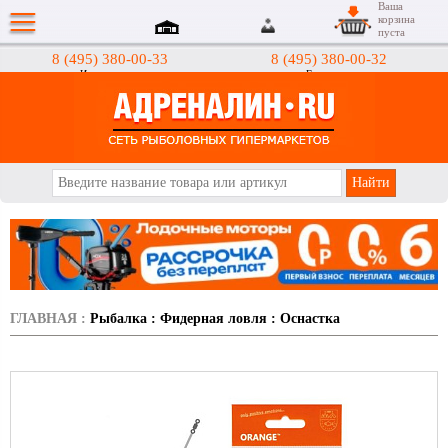
Ваша
корзина
пуста
8 (495) 380-00-33
8 (495) 380-00-32
Интернет-магазин
Гипермаркеты
АДРЕНАЛИН.RU
ГЛАВНАЯ
:
Рыбалка
:
Фидерная ловля
:
Оснастка