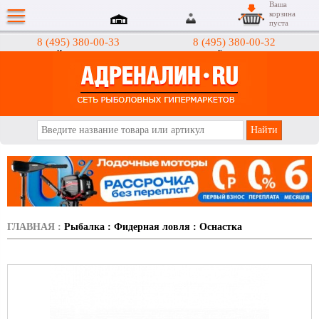
Ваша
корзина
пуста
8 (495) 380-00-33
8 (495) 380-00-32
Интернет-магазин
Гипермаркеты
АДРЕНАЛИН.RU
ГЛАВНАЯ
:
Рыбалка
:
Фидерная ловля
:
Оснастка