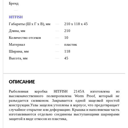
Бренд
—
HITFISH
Габариты (Ш х Г х В), мм
—
210 x 118 x 45
Длина, мм
—
210
Количество отсеков
—
10
Материал
—
пластик
Ширина, мм
—
118
Высота, мм
—
45
ОПИСАНИЕ
Рыболовная коробка HITFISH 2145A изготовлена из
высококачественного полипропилена Worm Proof, который не
разъедается силиконом. Закрывается одной защелкой простой
конструкции.Узлы защелок утоплены в корпусе, что предотвращает
случайное открытие или деформацию. Крышка и наполняемая часть
изготавливаются отдельно соединены выступающими шарнирами
защитой в виде откосов из пластика,