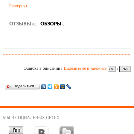
Характеристики: 10 слотов (max). 1 продольная длинная секция и 3
Развернуть
не изменяемые секции меньшего размера, 6 разделителей.
Габариты: 21x11,8x4,5cm
ОТЗЫВЫ
ОБЗОРЫ
(0)
()
Ошибка в описании?
Выделите ее и нажмите
Поделиться…
МЫ В СОЦИАЛЬНЫХ СЕТЯХ