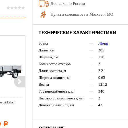
Доставка по России
Пункты самовывоза в Москве и МО
ТЕХНИЧЕСКИЕ ХАРАКТЕРИСТИКИ
Бренд
—
Jilong
Длина, см
—
305
Ширина, см
—
156
Количество отсеков
—
2
Длина кокпита, м
—
2.21
Ширина кокпита, м
—
0.65
Вес, кг
—
12.12
Грузоподъёмность, кг
—
340
Пассажировместимость, чел
—
3
вой Laker
Тент LAKER с каркасом для
Тент LAKER с каркасом дл
Диаметр баллонов, см
—
42
...
...
0
11 600
19 500
Р
Р
Р