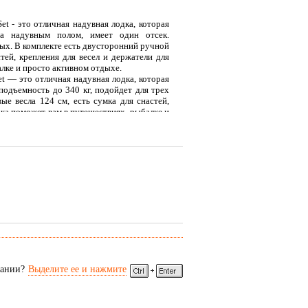
et - это отличная надувная лодка, которая
а надувным полом, имеет один отсек.
лых. В комплекте есть двусторонний ручной
стей, крепления для весел и держатели для
алке и просто активном отдыхе.
et — это отличная надувная лодка, которая
подъемность до 340 кг, подойдет для трех
вые весла 124 см, есть сумка для снастей,
дка поможет вам в путешествиях, рыбалке и
сании?
Выделите ее и нажмите