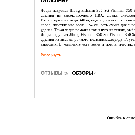
ОПИСАНИЕ
Лодка надувная Jilong Fishman 350 Set Fishman 350 S
сделана из высокопрочного ПВХ. Лодка снабжен
Грузоподъемность до 340 кг, подойдет для трех взрос
насос, пластиковые весла 124 см, есть сумка для сна
удочек. Такая лодка поможет вам в путешествиях, рыб
Лодка надувная Jilong Fishman 350 Set Fishman 350 S
сделана из высокопрочного поливинилхлорида. Грузо
взрослых. В комплекте есть весла и помпа, пластико
крепления для весел и держатели для удочек. Такая ло
просто активном отдыхе.
Развернуть
В комплект входят
:
ручной двусторонний насос - 1 шт.,
алюминиевые весла разборные 124 см - 1 пара,
ОТЗЫВЫ
ОБЗОРЫ
(0)
()
надувные сидения - 2 шт.,
карман для мелочей - 1 шт.,
держатели для удочек,
крепления для весел,
держатели для весел,
леер по периметру лодки,
самоклеящаяся заплатка - 1 шт.
Ошибка в опи