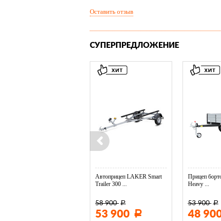
Оставить отзыв
СУПЕРПРЕДЛОЖЕНИЕ
Колесо опорное МЗСА в ...
Автоприцеп LAKER Smart
Прицеп борто
Trailer 300 ...
Heavy ...
58 900
53 900
Р
Р
3 400
53 900
48 90
Р
Р