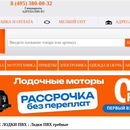
8 (495) 380-00-32
Гипермаркеты
АДРЕНАЛИН.RU
АВКА И ОПЛАТА
МЕЛКИЙ ОПТ
АДРЕС
КА
МОТОТЕХНИКА
ПРИЦЕПЫ
ЭЛЕКТРОНИКА
ОДЕЖДА И ОБУВЬ
АК
 ЛОДКИ ПВХ
:
Лодки ПВХ гребные