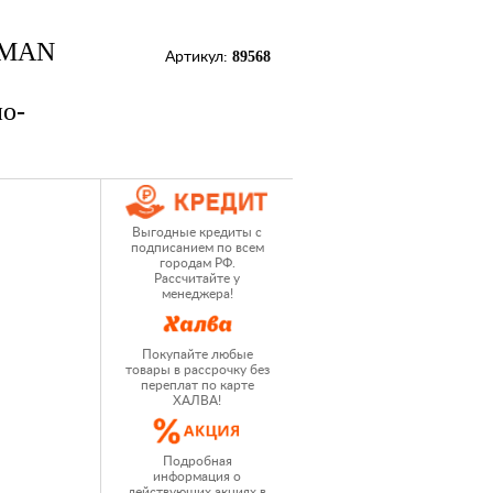
HMAN
89568
Артикул:
о-
Выгодные кредиты с
подписанием по всем
городам РФ.
Рассчитайте у
менеджера!
Покупайте любые
товары в рассрочку без
переплат по карте
ХАЛВА!
Подробная
информация о
действующих акциях в