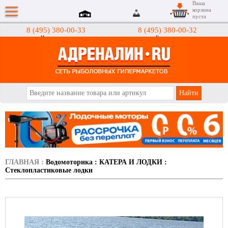
Ваша
корзина
пуста
8 (495) 380-00-33
8 (495) 380-00-32
Интернет-магазин
Гипермаркеты
АДРЕНАЛИН.RU
ГЛАВНАЯ
:
Водомоторика
:
КАТЕРА И ЛОДКИ
:
Стеклоплаcтиковые лодки