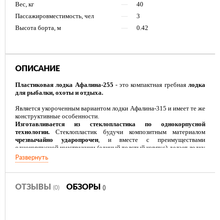
Вес, кг
—
40
Пассажировместимость, чел
—
3
Высота борта, м
—
0.42
ОПИСАНИЕ
Пластиковая лодка Афалина-255
- это компактная гребная
лодка
для рыбалки, охоты и отдыха.
Является укороченным вариантом лодки Афалина-315 и имеет те же
конструктивные особенности.
Изготавливается из стеклопластика по однокорпусной
технологии.
Стеклопластик будучи композитным материалом
чрезвычайно ударопрочен
, и вместе с преимуществами
однокорпусной конструкции (единый толстый корпус) делает лодку
Афалина-255
очень надежной, долговечной и безопасной.
Развернуть
Имеет плоскодонную конструкцию и тримаранность носовых
обводов.
Ключевой характеристикой лодки Афалина-255 является
отличная для своих размеров остойчивость,
достигаемая
благодаря большой ширине, плоскодонной конструкции и
ОТЗЫВЫ
ОБЗОРЫ
(0)
()
тримаранным носовым обводам. Кроме этого, ввиду большого
пятна контакта с поверхностью воды, лодка имеет
очень
небольшую осадку
, что в свою очередь обеспечивает
легкость
хода под веслами
и облегчает выход на глиссер под мотором.