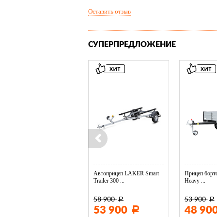
Оставить отзыв
СУПЕРПРЕДЛОЖЕНИЕ
Колесо опорное МЗСА в ...
Автоприцеп LAKER Smart
Прицеп борто
Trailer 300 ...
Heavy ...
58 900
53 900
Р
Р
3 400
53 900
48 90
Р
Р