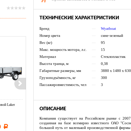
ТЕХНИЧЕСКИЕ ХАРАКТЕРИСТИКИ
Бренд
—
Wyatboat
Номер цвета
—
сине-зеленый
Вес (кг)
—
95
Maкс. мощность мотора, л.с.
—
15
Материал
—
Стеклопластик
Высота транца, м
—
0,38
Габаритные размеры, мм
—
3880 x 1480 x 630
Грузоподъёмность, кг
—
300
Пассажировместимость, чел
—
3
вой Laker
Тент LAKER с каркасом для
Тент LAKER с каркасом дл
ОПИСАНИЕ
...
...
Компания существует на Российском рынке с 2007
созданная на базе всемирно известного ОАО "Сосн
0
11 600
19 500
Р
Р
Р
большой путь от маленькой производственной фирмы