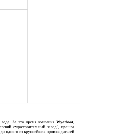
я
Тент LAKER с каркасом для
Тент LAKER с каркасом для
Эхол
...
...
Duo (
 года. За это время компания
Wyatboat
,
овский судостроительный завод", прошла
9 700
18 200
7 
Р
Р
 до одного из крупнейших производителей