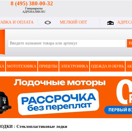
8 (495) 380-00-32
Гипермаркеты
АДРЕНАЛИН.RU
АВКА И ОПЛАТА
МЕЛКИЙ ОПТ
АДРЕС
КА
МОТОТЕХНИКА
ПРИЦЕПЫ
ЭЛЕКТРОНИКА
ОДЕЖДА И ОБУВЬ
АК
ЛОДКИ
:
Стеклоплаcтиковые лодки