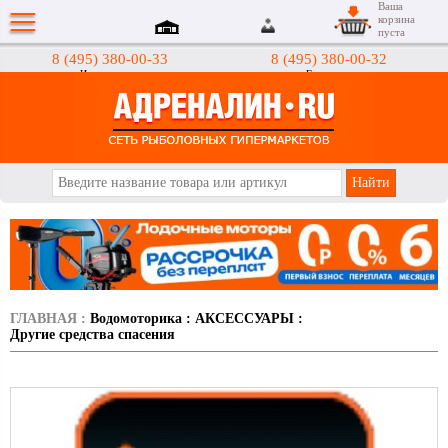
Ваша
корзина
пуста
8 (495) 380-00-33
8 (495) 380-00-32
Интернет-магазин
Гипермаркеты
АДРЕНАЛИН.RU
ГЛАВНАЯ
:
Водомоторика
:
АКСЕССУАРЫ
:
Другие средства спасения