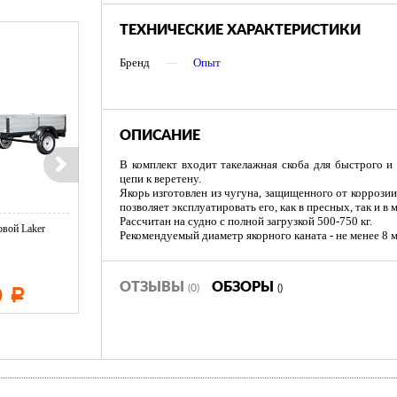
ТЕХНИЧЕСКИЕ ХАРАКТЕРИСТИКИ
Бренд
—
Опыт
ОПИСАНИЕ
В комплект входит такелажная скоба для быстрого и
цепи к веретену.
Якорь изготовлен из чугуна, защищенного от коррози
позволяет эксплуатировать его, как в пресных, так и в 
Рассчитан на судно с полной загрузкой 500-750 кг.
вой Laker
Тент LAKER с каркасом для
Тент LAKER с каркасом дл
Рекомендуемый диаметр якорного каната - не менее 8 м
...
...
ОТЗЫВЫ
ОБЗОРЫ
(0)
()
0
11 600
19 500
Р
Р
Р