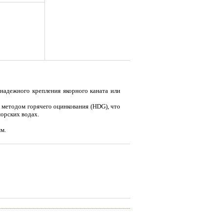
 надежного крепления якорного каната или
и методом горячего оцинкования (HDG), что
морских водах.
я
Тент LAKER с каркасом для
Тент LAKER с каркасом для
Эхол
м.
...
...
Duo (
9 700
18 200
7 
Р
Р