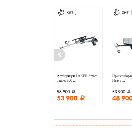
Колесо опорное МЗСА в ...
Автоприцеп LAKER Smart
Прицеп борто
Trailer 300 ...
Heavy ...
58 900
53 900
Р
Р
3 400
53 900
48 90
Р
Р