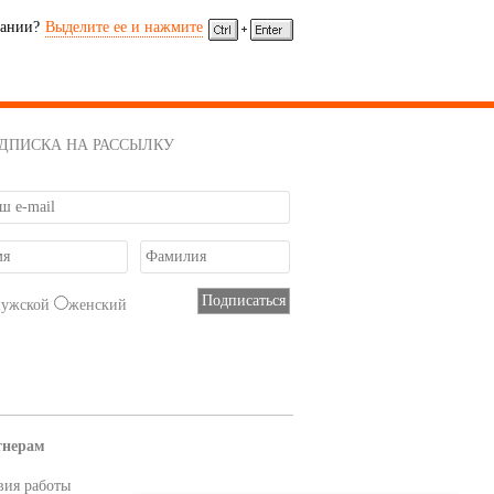
сании?
Выделите ее и нажмите
ДПИСКА НА РАССЫЛКУ
мужской
женский
тнерам
вия работы