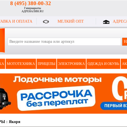
8 (495) 380-00-32
Гипермаркеты
АДРЕНАЛИН.RU
АВКА И ОПЛАТА
МЕЛКИЙ ОПТ
АДРЕС
КА
МОТОТЕХНИКА
ПРИЦЕПЫ
ЭЛЕКТРОНИКА
ОДЕЖДА И ОБУВЬ
АК
РЫ
:
Якоря