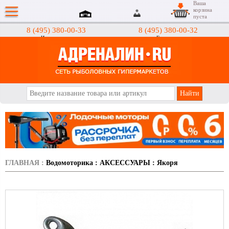
Ваша
корзина
пуста
8 (495) 380-00-33
8 (495) 380-00-32
Интернет-магазин
Гипермаркеты
АДРЕНАЛИН.RU
ГЛАВНАЯ
:
Водомоторика
:
АКСЕССУАРЫ
:
Якоря