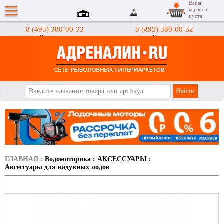
Ваша
корзина
пуста
8 (495) 380-00-33
8 (495) 380-00-32
Интернет-магазин
Гипермаркеты
АДРЕНАЛИН.RU
ГЛАВНАЯ
:
Водомоторика
:
АКСЕССУАРЫ
:
Аксессуары для надувных лодок