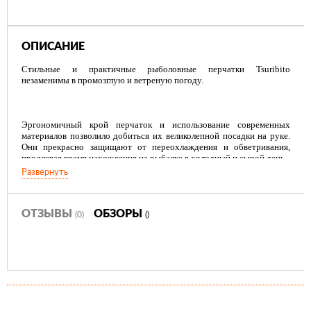
ОПИСАНИЕ
Стильные и практичные рыболовные перчатки Tsuribito
незаменимы в промозглую и ветреную погоду.
Эргономичный крой перчаток и использование современных
материалов позволило добиться их великолепной посадки на руке.
Они прекрасно защищают от переохлаждения и обветривания,
продлевая время нахождения на рыбалке в холодный и сырой день.
Развернуть
Самые лёгкие перчатки Tsuribito рассчитаны на относительно
высокую температуру.
ОТЗЫВЫ
ОБЗОРЫ
(0)
()
Комфортные и удобные при носке перчатки Tsuribito являются
многофункциональными и будут востребованы не только во время
рыбной ловли.