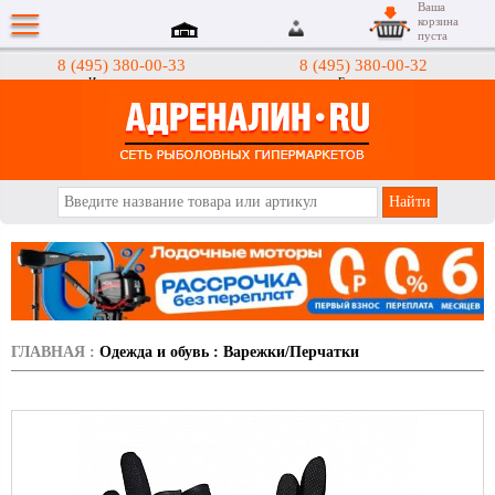
Ваша
корзина
пуста
8 (495) 380-00-33
8 (495) 380-00-32
Интернет-магазин
Гипермаркеты
АДРЕНАЛИН.RU
ГЛАВНАЯ
:
Одежда и обувь
:
Варежки/Перчатки