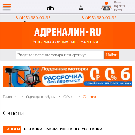
Ваша
корзина
пуста
8 (495) 380-00-33
8 (495) 380-00-32
Интернет-магазин
Гипермаркеты
АДРЕНАЛИН.RU
Главная
Одежда и обувь
Обувь
Сапоги
Сапоги
САПОГИ
БОТИНКИ
МОКАСИНЫ И ПОЛУБОТИНКИ