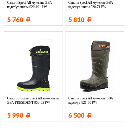
Сапоги Speci.All мужские ЭВА
Сапоги Speci.All мужские ЭВА
надст/ут. шипы 920-101 PW
надст/ут. шипы 920-71 PW
5 760
5 810
Р
Р
Сапоги зимние Speci.All мужские из
Сапоги Speci.All мужские ЭВА
ЭВА PRESIDENT 950-65 PW...
надст/ут. 921-70 PW
5 990
6 500
Р
Р