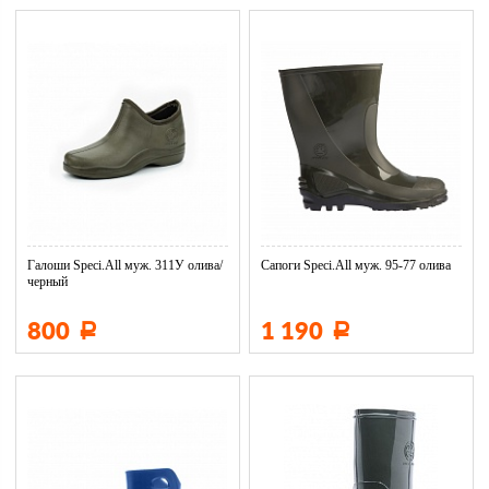
Галоши Speci.All муж. 311У олива/
Сапоги Speci.All муж. 95-77 олива
черный
800
1 190
Р
Р