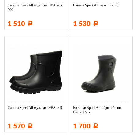
Сапоги Speci.All мужские ЭВА хол.
Сапоги Speci.All муж. 179-70
900
1 510
1 530
Р
Р
Сапоги Speci.All мужские ЭВА 969
Ботинки Speci.All Чёрные/синие
Рысь 869 У
1 570
1 700
Р
Р