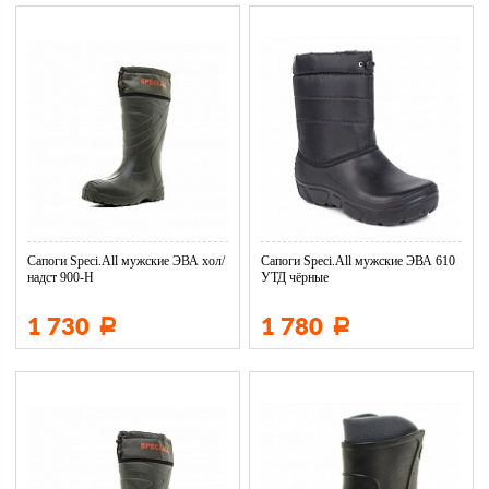
Сапоги Speci.All мужские ЭВА хол/
Сапоги Speci.All мужские ЭВА 610
надст 900-Н
УТД чёрные
1 730
1 780
Р
Р