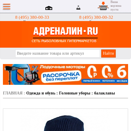
Ваша
корзина
пуста
8 (495) 380-00-33
8 (495) 380-00-32
Интернет-магазин
Гипермаркеты
АДРЕНАЛИН.RU
ГЛАВНАЯ
:
Одежда и обувь
:
Головные уборы
:
балаклавы