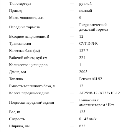
Тип стартера
—
ручной
Привод
—
полный
Макс. мощность, л.с.
—
6
Гидравлический
Передние тормоза
—
дисковый тормоз
Входное напряжение, В
—
12
Трансмиссия
—
CVT,D-N-R
Колесная база (см)
—
127.7
Рабочий объем, куб.см
—
224
Количество цилиндров
—
1
Длина, мм
—
2005
Топливо
—
Бензин АИ-92
Емкость топливного бака, л
—
12
Колеса передние/задние
—
АТ25х8-12 /АТ25х10-12
Рычажная с
Подвеска передняя/ задняя
—
амортизатором / Нет
Вес, кг
—
125
Скорость
—
0 - 45 км/ч
Ширина, мм
—
635