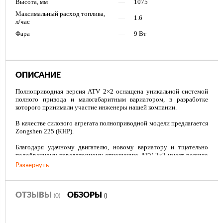
Высота, мм
—
1075
Максимальный расход топлива,
—
1.6
л/час
Фара
—
9 Вт
ОПИСАНИЕ
Полноприводная версия ATV 2×2 оснащена уникальной системой
полного привода и малогабаритным вариатором, в разработке
которого принимали участие инженеры нашей компании.
В качестве силового агрегата полноприводной модели предлагается
Zongshen 225 (КНР).
Благодаря удачному двигателю, новому вариатору и тщательно
подобранному передаточному отношению ATV 2×2 имеет ровную
тягу на скоростях от 3 до 45 км/ч, крутящим моментом на колесе до
Развернуть
70 Н·м, сопоставимым с моментом более мощных квадроциклов,
может уверенно преодолевать подъёмы и буксировать прицеп
весом до 60 кг.
ОТЗЫВЫ
ОБЗОРЫ
(0)
()
Внедорожный мотоцикл ATV 2×2 может использоваться для
круглогодичных поездок по лесу, преодоления бездорожья, а также
в качестве помощника в домашнем хозяйстве в паре с прицепом.