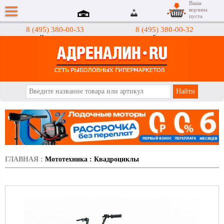
Ваша
корзина
пуста
8 (495) 380-00-33
8 (495) 380-00-32
Интернет-магазин
Гипермаркеты
АДРЕНАЛИН.RU
ГЛАВНАЯ
:
Мототехника
:
Квадроциклы