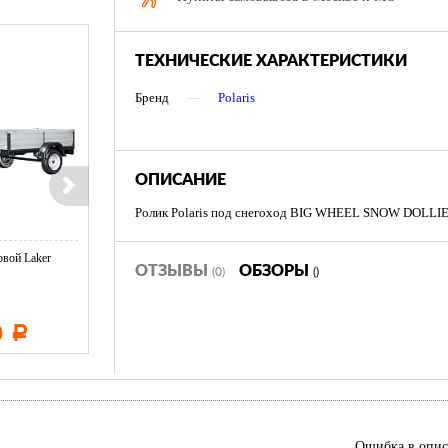
ТЕХНИЧЕСКИЕ ХАРАКТЕРИСТИКИ
Бренд
—
Polaris
ОПИСАНИЕ
Ролик Polaris под снегоход BIG WHEEL SNOW DOLLI
вой Laker
Тент LAKER с каркасом для
Тент LAKER с каркасом дл
ОТЗЫВЫ
ОБЗОРЫ
...
(0)
...
()
0
11 600
19 500
Р
Р
Р
Ошибка в опи