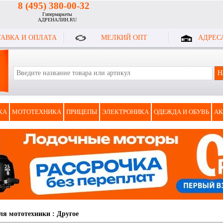
8 (495) 380-00-32
Гипермаркеты
АДРЕНАЛИН.RU
АВКА И ОПЛАТА
МЕЛКИЙ ОПТ
АДРЕС
КА
МОТОТЕХНИКА
ПРИЦЕПЫ
ЭЛЕКТРОНИКА
ОДЕЖДА И ОБУВЬ
АК
ля мототехники
:
Другое