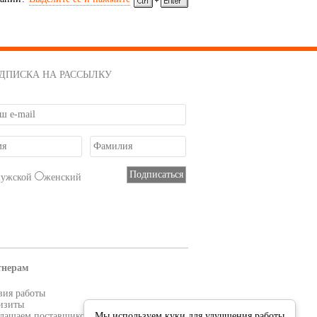
ДПИСКА НА РАССЫЛКУ
мужской
женский
тнерам
вия работы
изиты
лашаем поставщиков
Мы используем куки для улучшения работы