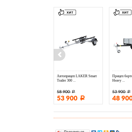
Колесо опорное МЗСА в ...
Автоприцеп LAKER Smart
Прицеп борто
Trailer 300 ...
Heavy ...
58 900
53 900
Р
Р
3 400
53 900
48 90
Р
Р