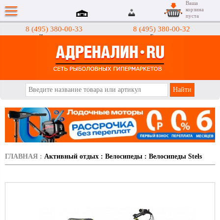
Ваша
корзина
пуста
8 (495) 380-00-33
8 (495) 380-00-32
Интернет-магазин
Гипермаркеты
АДРЕНАЛИН.RU
ГЛАВНАЯ
:
Активный отдых
:
Велосипеды
:
Велосипеды Stels