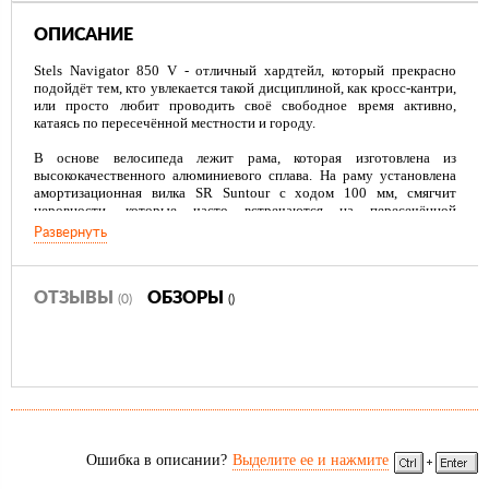
ОПИСАНИЕ
Stels Navigator 850 V - отличный хардтейл, который прекрасно
подойдёт тем, кто увлекается такой дисциплиной, как кросс-кантри,
или просто любит проводить своё свободное время активно,
катаясь по пересечённой местности и городу.
В основе велосипеда лежит рама, которая изготовлена из
высококачественного алюминиевого сплава. На раму установлена
амортизационная вилка SR Suntour с ходом 100 мм, смягчит
неровности, которые часто встречаются на пересечённой
местности.
Развернуть
Обладающие высокой прочностью, дисковые механические тормоза
TEKTRO, эффективно работающие при любой погоде. Усиленные
двойные обода WEINMANN. Навесное оборудование Shimano
ОТЗЫВЫ
ОБЗОРЫ
(0)
()
Acera.
Ошибка в описании?
Выделите ее и нажмите