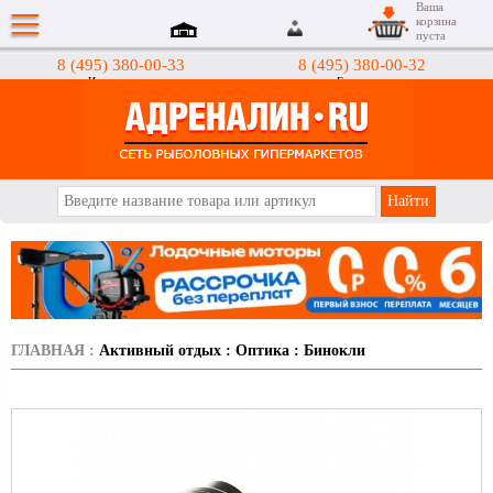
Ваша
корзина
пуста
8 (495) 380-00-33
8 (495) 380-00-32
Интернет-магазин
Гипермаркеты
АДРЕНАЛИН.RU
ГЛАВНАЯ
:
Активный отдых
:
Оптика
:
Бинокли