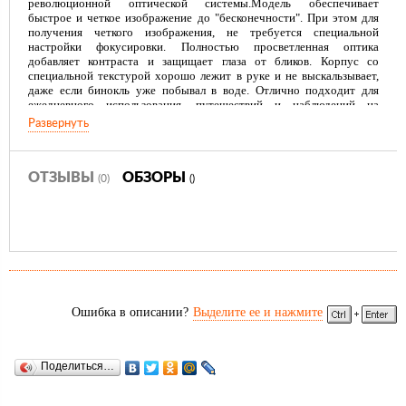
революционной оптической системы.Модель обеспечивает
быстрое и четкое изображение до "бесконечности". При этом для
получения четкого изображения, не требуется специальной
настройки фокусировки. Полностью просветленная оптика
добавляет контраста и защищает глаза от бликов. Корпус со
специальной текстурой хорошо лежит в руке и не выскальзывает,
даже если бинокль уже побывал в воде. Отлично подходит для
ежедневного использования, путешествий и наблюдений на
природе.
Развернуть
ОТЗЫВЫ
ОБЗОРЫ
(0)
()
Ошибка в описании?
Выделите ее и нажмите
Поделиться…