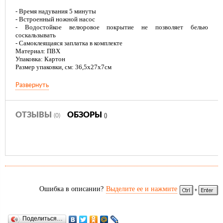
- Время надувания 5 минуты
- Встроенный ножной насос
- Водостойкое велюровое покрытие не позволяет белью
соскальзывать
- Самоклеящаяся заплатка в комплекте
Материал: ПВХ
Упаковка: Картон
Размер упаковки, см: 36,5х27х7см
Развернуть
Комфорт, независимость от электричества и компактность делают
надувные кровати RELAX отличным выбором для путешествия,
кемпинга и домашнего использования.
ОТЗЫВЫ
ОБЗОРЫ
(0)
()
Ошибка в описании?
Выделите ее и нажмите
Поделиться…