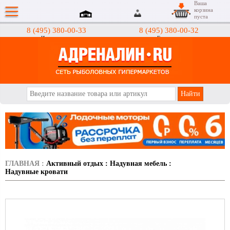
Ваша
корзина
пуста
8 (495) 380-00-33
8 (495) 380-00-32
Интернет-магазин
Гипермаркеты
АДРЕНАЛИН.RU
ГЛАВНАЯ
:
Активный отдых
:
Надувная мебель
:
Надувные кровати